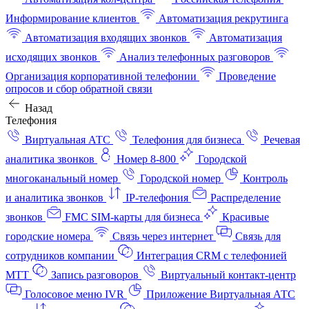
Информирование клиентов
Автоматизация рекрутинга
Автоматизация входящих звонков
Автоматизация
исходящих звонков
Анализ телефонных разговоров
Организация корпоративной телефонии
Проведение
опросов и сбор обратной связи
Назад
Телефония
Виртуальная АТС
Телефония для бизнеса
Речевая
аналитика звонков
Номер 8-800
Городской
многоканальный номер
Городской номер
Контроль
и аналитика звонков
IP-телефония
Распределение
звонков
FMC SIM-карты для бизнеса
Красивые
городские номера
Связь через интернет
Связь для
сотрудников компании
Интеграция CRM с телефонией
МТТ
Запись разговоров
Виртуальный контакт‑центр
Голосовое меню IVR
Приложение Виртуальная АТС