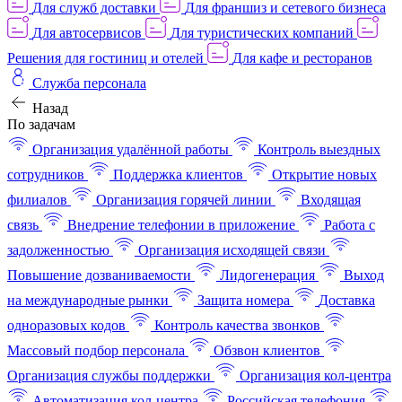
Для служб доставки
Для франшиз и сетевого бизнеса
Для автосервисов
Для туристических компаний
Решения для гостиниц и отелей
Для кафе и ресторанов
Служба персонала
Назад
По задачам
Организация удалённой работы
Контроль выездных
сотрудников
Поддержка клиентов
Открытие новых
филиалов
Организация горячей линии
Входящая
связь
Внедрение телефонии в приложение
Работа с
задолженностью
Организация исходящей связи
Повышение дозваниваемости
Лидогенерация
Выход
на международные рынки
Защита номера
Доставка
одноразовых кодов
Контроль качества звонков
Массовый подбор персонала
Обзвон клиентов
Организация службы поддержки
Организация кол-центра
Автоматизация кол-центра
Российская телефония