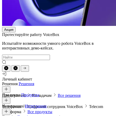
Акция
Протестируйте работу VoiceBox
Испытайте возможности умного робота VoiceBox в
интерактивных демо-кейсах.
Личный кабинет
Решения
Решения
Продукты
Продукты
Для отраслей
По задачам
Все решения
Интеграции
Интеграции
Телефония
Цифровой сотрудник VoiceBox
Telecom
платформа
Все продукты