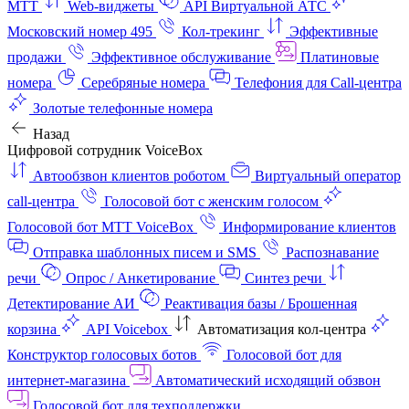
МТТ
Web-виджеты
API Виртуальной АТС
Московский номер 495
Кол-трекинг
Эффективные
продажи
Эффективное обслуживание
Платиновые
номера
Серебряные номера
Телефония для Call-центра
Золотые телефонные номера
Назад
Цифровой сотрудник VoiceBox
Автообзвон клиентов роботом
Виртуальный оператор
call-центра
Голосовой бот с женским голосом
Голосовой бот МТТ VoiceBox
Информирование клиентов
Отправка шаблонных писем и SMS
Распознавание
речи
Опрос / Анкетирование
Синтез речи
Детектирование АИ
Реактивация базы / Брошенная
корзина
API Voicebox
Автоматизация кол‑центра
Конструктор голосовых ботов
Голосовой бот для
интернет‑магазина
Автоматический исходящий обзвон
Голосовой бот для техподдержки