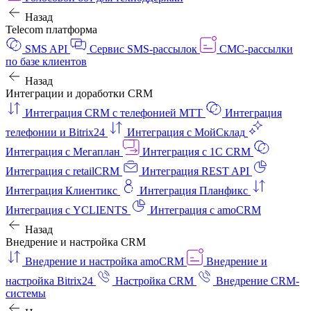
Назад
Telecom платформа
SMS API
Сервис SMS-рассылок
СМС-рассылки
по базе клиентов
Назад
Интеграции и доработки CRM
Интеграция CRM с телефонией МТТ
Интеграция
телефонии и Bitrix24
Интеграция с МойСклад
Интеграция с Мегаплан
Интеграция с 1C CRM
Интеграция с retailCRM
Интеграция REST API
Интеграция Клиентикс
Интеграция Планфикс
Интеграция с YCLIENTS
Интеграция с amoCRM
Назад
Внедрение и настройка CRM
Внедрение и настройка amoCRM
Внедрение и
настройка Bitrix24
Настройка CRM
Внедрение CRM-
системы