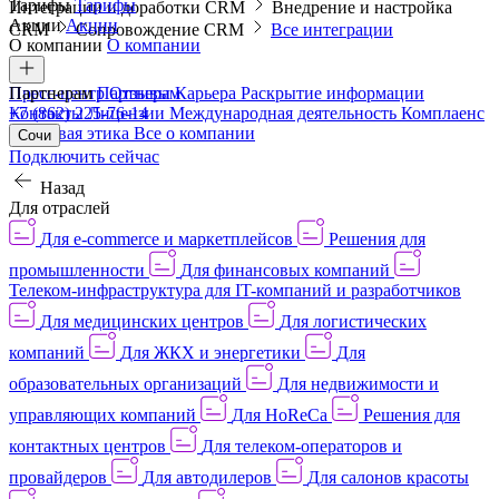
Тарифы
Тарифы
Интеграции и доработки CRM
Внедрение и настройка
Акции
Акции
CRM
Сопровождение CRM
Все интеграции
О компании
О компании
Пресс-центр
Партнерам
Партнерам
Отзывы
Карьера
Раскрытие информации
Контакты
+7 (862) 225-76-14
Лицензии
Международная деятельность
Комплаенс
и деловая этика
Все о компании
Сочи
Подключить сейчас
Назад
Для отраслей
Для e-commerce и маркетплейсов
Решения для
промышленности
Для финансовых компаний
Телеком-инфраструктура для IT-компаний и разработчиков
Для медицинских центров
Для логистических
компаний
Для ЖКХ и энергетики
Для
образовательных организаций
Для недвижимости и
управляющих компаний
Для HoReCa
Решения для
контактных центров
Для телеком-операторов и
провайдеров
Для автодилеров
Для салонов красоты