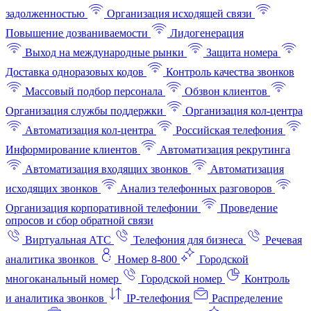
задолженностью
Организация исходящей связи
Повышение дозваниваемости
Лидогенерация
Выход на международные рынки
Защита номера
Доставка одноразовых кодов
Контроль качества звонков
Массовый подбор персонала
Обзвон клиентов
Организация службы поддержки
Организация кол-центра
Автоматизация кол-центра
Российская телефония
Информирование клиентов
Автоматизация рекрутинга
Автоматизация входящих звонков
Автоматизация
исходящих звонков
Анализ телефонных разговоров
Организация корпоративной телефонии
Проведение
опросов и сбор обратной связи
Виртуальная АТС
Телефония для бизнеса
Речевая
аналитика звонков
Номер 8-800
Городской
многоканальный номер
Городской номер
Контроль
и аналитика звонков
IP-телефония
Распределение