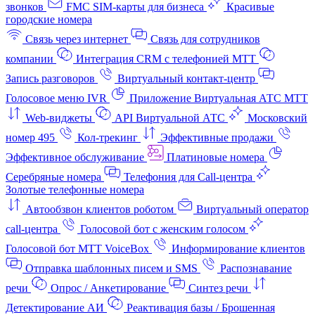
звонков
FMC SIM-карты для бизнеса
Красивые
городские номера
Связь через интернет
Связь для сотрудников
компании
Интеграция CRM с телефонией МТТ
Запись разговоров
Виртуальный контакт‑центр
Голосовое меню IVR
Приложение Виртуальная АТС МТТ
Web-виджеты
API Виртуальной АТС
Московский
номер 495
Кол-трекинг
Эффективные продажи
Эффективное обслуживание
Платиновые номера
Серебряные номера
Телефония для Call-центра
Золотые телефонные номера
Автообзвон клиентов роботом
Виртуальный оператор
call-центра
Голосовой бот с женским голосом
Голосовой бот МТТ VoiceBox
Информирование клиентов
Отправка шаблонных писем и SMS
Распознавание
речи
Опрос / Анкетирование
Синтез речи
Детектирование АИ
Реактивация базы / Брошенная