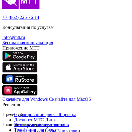
+7 (862) 225-76-14
Консультация по услугам
info@mtt.ru
Бесплатная консультация
Приложение МТТ
Скачайте для Windows
Cкачайте для MacOS
Решения
Продукты
Суфлирование для Call‑центра
Доски от МТС Линк
Помощь и поддержка
Речевая аналитика звонков
Универсальные решения
Телефония для бизнеса
Телефония для службы доставки