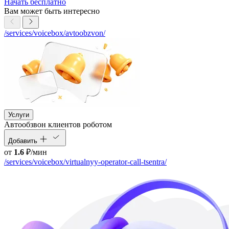
Начать бесплатно
Вам может быть интересно
/services/voicebox/avtoobzvon/
Услуги
Автообзвон клиентов роботом
Добавить
от
1.6
₽/мин
/services/voicebox/virtualnyy-operator-call-tsentra/