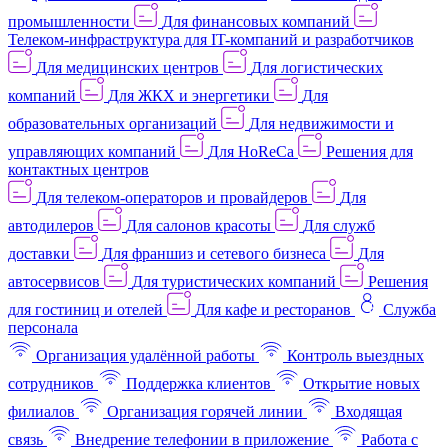
промышленности
Для финансовых компаний
Телеком-инфраструктура для IT-компаний и разработчиков
Для медицинских центров
Для логистических
компаний
Для ЖКХ и энергетики
Для
образовательных организаций
Для недвижимости и
управляющих компаний
Для HoReCa
Решения для
контактных центров
Для телеком-операторов и провайдеров
Для
автодилеров
Для салонов красоты
Для служб
доставки
Для франшиз и сетевого бизнеса
Для
автосервисов
Для туристических компаний
Решения
для гостиниц и отелей
Для кафе и ресторанов
Служба
персонала
Организация удалённой работы
Контроль выездных
сотрудников
Поддержка клиентов
Открытие новых
филиалов
Организация горячей линии
Входящая
связь
Внедрение телефонии в приложение
Работа с