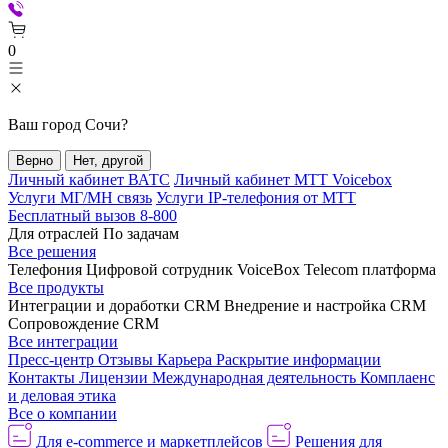
0
Ваш город
Сочи
?
Верно
Нет, другой
Личный кабинет ВАТС
Личный кабинет МТТ Voicebox
Услуги МГ/МН связь
Услуги IP-телефония от МТТ
Бесплатный вызов 8-800
Для отраслей
По задачам
Все решения
Телефония
Цифровой сотрудник VoiceBox
Telecom платформа
Все продукты
Интеграции и доработки CRM
Внедрение и настройка CRM
Сопровождение CRM
Все интеграции
Пресс-центр
Отзывы
Карьера
Раскрытие информации
Контакты
Лицензии
Международная деятельность
Комплаенс
и деловая этика
Все о компании
Для e-commerce и маркетплейсов
Решения для