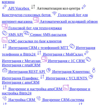
корзина
API Voicebox
Автоматизация кол‑центра
Конструктор голосовых ботов
Голосовой бот для
интернет‑магазина
Автоматический исходящий обзвон
Голосовой бот для техподдержки
SMS API
Сервис SMS-рассылок
СМС-рассылки по базе клиентов
Интеграция CRM с телефонией МТТ
Интеграция
телефонии и Bitrix24
Интеграция с МойСклад
Интеграция с Мегаплан
Интеграция с 1C CRM
Интеграция с retailCRM
Интеграция REST API
Интеграция Клиентикс
Интеграция Планфикс
Интеграция с YCLIENTS
Интеграция с amoCRM
Внедрение и настройка amoCRM
Внедрение и
настройка Bitrix24
Настройка CRM
Внедрение CRM-системы