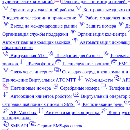
туристических компаний
Решения для гостиниц и отелей
Организация удалённой работы
Контроль выездных со
Внедрение телефонии в приложение
Работа с задолженнос
Выход на международные рынки
Защита номера
До
Организация службы поддержки
Организация кол-центра
Автоматизация входящих звонков
Автоматизация исходящи
обратной связи
Виртуальная АТС
Телефония для бизнеса
Речевая 
звонков
IP-телефония
Распределение звонков
FMC 
Связь через интернет
Связь для сотрудников компании
Приложение Виртуальная АТС МТТ
Web-виджеты
API
Платиновые номера
Серебряные номера
Телефония
Автообзвон клиентов роботом
Виртуальный оператор c
Отправка шаблонных писем и SMS
Распознавание речи
API Voicebox
Автоматизация кол‑центра
Конструкт
техподдержки
SMS API
Сервис SMS-рассылок