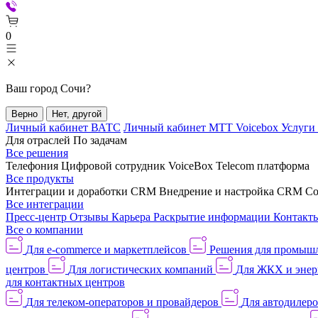
0
Ваш город
Сочи
?
Верно
Нет, другой
Личный кабинет ВАТС
Личный кабинет МТТ Voicebox
Услуги
Для отраслей
По задачам
Все решения
Телефония
Цифровой сотрудник VoiceBox
Telecom платформа
Все продукты
Интеграции и доработки CRM
Внедрение и настройка CRM
Со
Все интеграции
Пресс-центр
Отзывы
Карьера
Раскрытие информации
Контакт
Все о компании
Для e-commerce и маркетплейсов
Решения для промыш
центров
Для логистических компаний
Для ЖКХ и энер
для контактных центров
Для телеком-операторов и провайдеров
Для автодилер