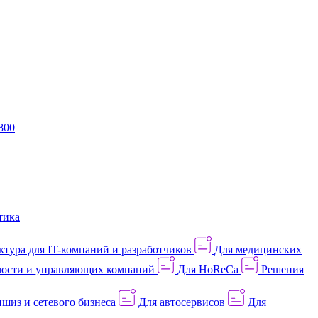
800
тика
тура для IT-компаний и разработчиков
Для медицинских
ости и управляющих компаний
Для HoReCa
Решения
шиз и сетевого бизнеса
Для автосервисов
Для