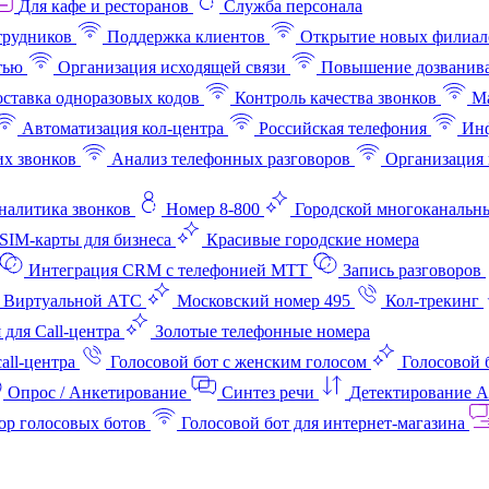
Для кафе и ресторанов
Служба персонала
трудников
Поддержка клиентов
Открытие новых филиал
тью
Организация исходящей связи
Повышение дозванив
ставка одноразовых кодов
Контроль качества звонков
Ма
Автоматизация кол-центра
Российская телефония
Инф
х звонков
Анализ телефонных разговоров
Организация 
аналитика звонков
Номер 8-800
Городской многоканальн
SIM-карты для бизнеса
Красивые городские номера
Интеграция CRM с телефонией МТТ
Запись разговоров
 Виртуальной АТС
Московский номер 495
Кол-трекинг
 для Call-центра
Золотые телефонные номера
all-центра
Голосовой бот с женским голосом
Голосовой 
Опрос / Анкетирование
Синтез речи
Детектирование 
ор голосовых ботов
Голосовой бот для интернет‑магазина