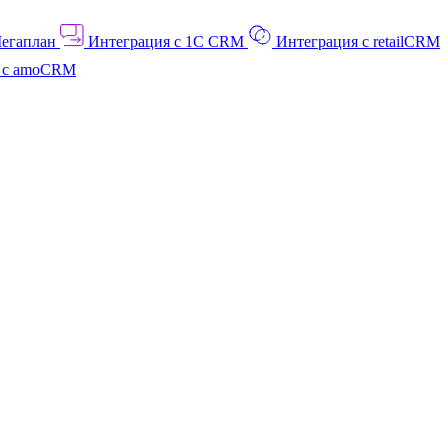
Мегаплан
Интеграция с 1C CRM
Интеграция с retailCRM
я с amoCRM