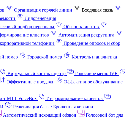
ов
Организация горячей линии
Входящая связь
аемости
Лидогенерация
ссовый подбор персонала
Обзвон клиентов
ормирование клиентов
Автоматизация рекрутинга
корпоративной телефонии
Проведение опросов и сбор
ый номер
Городской номер
Контроль и аналитика
Виртуальный контакт‑центр
Голосовое меню IVR
Эффективные продажи
Эффективное обслуживание
бот МТТ VoiceBox
Информирование клиентов
АИ
Реактивация базы / Брошенная корзина
Автоматический исходящий обзвон
Голосовой бот для