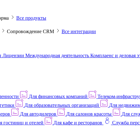
орма
Все продукты
M
Сопровождение CRM
Все интеграции
ы
Лицензии
Международная деятельность
Комплаенс и деловая 
ленности
Для финансовых компаний
Телеком-инфраструк
гетики
Для образовательных организаций
Для недвижим
деров
Для автодилеров
Для салонов красоты
Для слу
я гостиниц и отелей
Для кафе и ресторанов
Служба перс