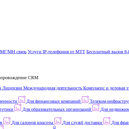
 МГ/МН связь
Услуги IP-телефония от МТТ
Бесплатный вызов 8-
провождение CRM
ы
Лицензии
Международная деятельность
Комплаенс и деловая э
ленности
Для финансовых компаний
Телеком-инфраструк
гетики
Для образовательных организаций
Для недвижим
ов
Для салонов красоты
Для служб доставки
Для фран