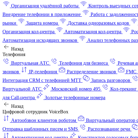
Организация удалённой работы
Контроль выездных со
Внедрение телефонии в приложение
Работа с задолженнос
рынки
Защита номера
Доставка одноразовых кодов
Организация кол-центра
Автоматизация кол-центра
Ро
Автоматизация исходящих звонков
Анализ телефонных раз
Назад
Телефония
Виртуальная АТС
Телефония для бизнеса
Речевая 
звонков
IP-телефония
Распределение звонков
FMC 
Интеграция CRM с телефонией МТТ
Запись разговоров
Виртуальной АТС
Московский номер 495
Кол-трекинг
для Call-центра
Золотые телефонные номера
Назад
Цифровой сотрудник VoiceBox
Автообзвон клиентов роботом
Виртуальный оператор c
Отправка шаблонных писем и SMS
Распознавание речи
Автоматизация кол‑центра
Конструктор голосовых бот