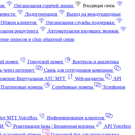
ов
Организация горячей линии
Входящая связь
аемости
Лидогенерация
Выход на международные
Обзвон клиентов
Организация службы поддержки
изация рекрутинга
Автоматизация входящих звонков
ние опросов и сбор обратной связи
ый номер
Городской номер
Контроль и аналитика
ь через интернет
Связь для сотрудников компании
ожение Виртуальная АТС МТТ
Web-виджеты
API
Платиновые номера
Серебряные номера
Телефония
бот МТТ VoiceBox
Информирование клиентов
АИ
Реактивация базы / Брошенная корзина
API Voicebox
й исходящий обзвон
Голосовой бот для техподдержки