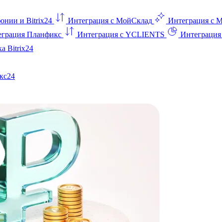
онии и Bitrix24
Интеграция с МойСклад
Интеграция с 
еграция Планфикс
Интеграция с YCLIENTS
Интеграци
а Bitrix24
кс24