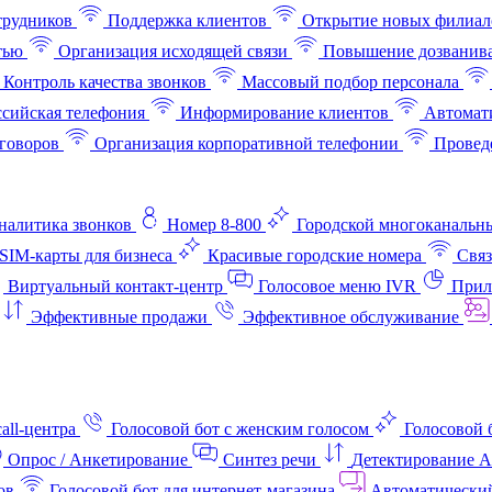
трудников
Поддержка клиентов
Открытие новых филиал
тью
Организация исходящей связи
Повышение дозванив
Контроль качества звонков
Массовый подбор персонала
ссийская телефония
Информирование клиентов
Автомат
говоров
Организация корпоративной телефонии
Проведе
аналитика звонков
Номер 8-800
Городской многоканальн
SIM-карты для бизнеса
Красивые городские номера
Связ
Виртуальный контакт‑центр
Голосовое меню IVR
Прил
Эффективные продажи
Эффективное обслуживание
all-центра
Голосовой бот с женским голосом
Голосовой 
Опрос / Анкетирование
Синтез речи
Детектирование 
ов
Голосовой бот для интернет‑магазина
Автоматически