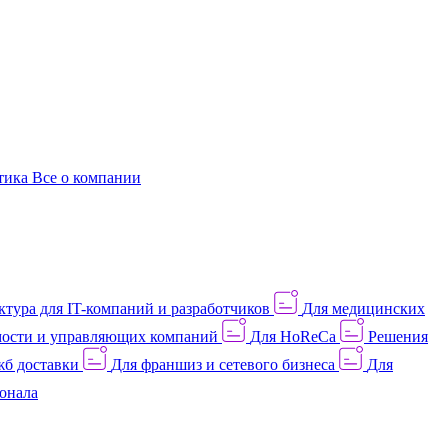
этика
Все о компании
тура для IT-компаний и разработчиков
Для медицинских
ости и управляющих компаний
Для HoReCa
Решения
жб доставки
Для франшиз и сетевого бизнеса
Для
онала