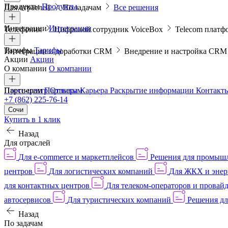
Продукты
Продукты
Для отраслей
По задачам
Все решения
Интеграции
Интеграции
Телефония
Цифровой сотрудник VoiceBox
Telecom платф
Тарифы
Тарифы
Интеграции и доработки CRM
Внедрение и настройка CR
Акции
Акции
О компании
О компании
Пресс-центр
Партнерам
Партнерам
Отзывы
Карьера
Раскрытие информации
Контакт
+7 (862) 225-76-14
Сочи
Купить в 1 клик
Назад
Для отраслей
Для e-commerce и маркетплейсов
Решения для промыш
центров
Для логистических компаний
Для ЖКХ и энер
для контактных центров
Для телеком-операторов и провай
автосервисов
Для туристических компаний
Решения дл
Назад
По задачам