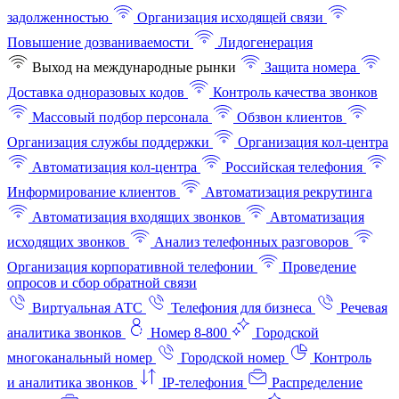
задолженностью
Организация исходящей связи
Повышение дозваниваемости
Лидогенерация
Выход на международные рынки
Защита номера
Доставка одноразовых кодов
Контроль качества звонков
Массовый подбор персонала
Обзвон клиентов
Организация службы поддержки
Организация кол-центра
Автоматизация кол-центра
Российская телефония
Информирование клиентов
Автоматизация рекрутинга
Автоматизация входящих звонков
Автоматизация
исходящих звонков
Анализ телефонных разговоров
Организация корпоративной телефонии
Проведение
опросов и сбор обратной связи
Виртуальная АТС
Телефония для бизнеса
Речевая
аналитика звонков
Номер 8-800
Городской
многоканальный номер
Городской номер
Контроль
и аналитика звонков
IP-телефония
Распределение