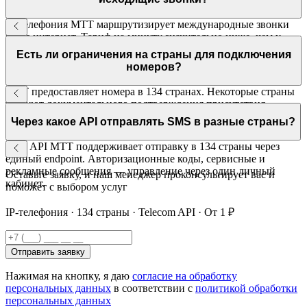
IP-телефония МТТ маршрутизирует международные звонки
через интернет. Тариф на минуту значительно ниже, чем у
традиционных операторов. Экономия — до 70% в
Есть ли ограничения на страны для подключения
зависимости от направления.
номеров?
МТТ предоставляет номера в 134 странах. Некоторые страны
требуют документального подтверждения присутствия
компании. Менеджер МТТ уточнит требования для нужной
Через какое API отправлять SMS в разные страны?
страны.
SMS API МТТ поддерживает отправку в 134 страны через
единый endpoint. Авторизационные коды, сервисные и
рекламные сообщения — управление через один личный
Оставьте заявку, и наш менеджер проконсультирует вас и
кабинет.
поможет с выбором услуг
IP-телефония · 134 страны · Telecom API · От 1 ₽
Отправить заявку
Нажимая на кнопку, я даю
согласие на обработку
персональных данных
в соответствии с
политикой обработки
персональных данных