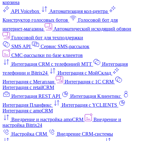
корзина
API Voicebox
Автоматизация кол‑центра
Конструктор голосовых ботов
Голосовой бот для
интернет‑магазина
Автоматический исходящий обзвон
Голосовой бот для техподдержки
SMS API
Сервис SMS-рассылок
СМС-рассылки по базе клиентов
Интеграция CRM с телефонией МТТ
Интеграция
телефонии и Bitrix24
Интеграция с МойСклад
Интеграция с Мегаплан
Интеграция с 1C CRM
Интеграция с retailCRM
Интеграция REST API
Интеграция Клиентикс
Интеграция Планфикс
Интеграция с YCLIENTS
Интеграция с amoCRM
Внедрение и настройка amoCRM
Внедрение и
настройка Bitrix24
Настройка CRM
Внедрение CRM-системы