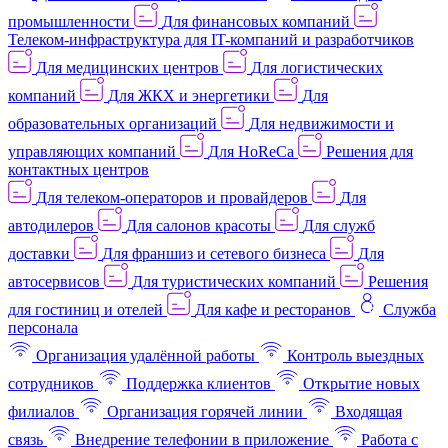
промышленности
Для финансовых компаний
Телеком-инфраструктура для IT-компаний и разработчиков
Для медицинских центров
Для логистических
компаний
Для ЖКХ и энергетики
Для
образовательных организаций
Для недвижимости и
управляющих компаний
Для HoReCa
Решения для
контактных центров
Для телеком-операторов и провайдеров
Для
автодилеров
Для салонов красоты
Для служб
доставки
Для франшиз и сетевого бизнеса
Для
автосервисов
Для туристических компаний
Решения
для гостиниц и отелей
Для кафе и ресторанов
Служба
персонала
Организация удалённой работы
Контроль выездных
сотрудников
Поддержка клиентов
Открытие новых
филиалов
Организация горячей линии
Входящая
связь
Внедрение телефонии в приложение
Работа с