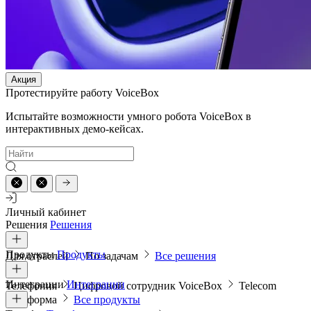
Акция
Протестируйте работу VoiceBox
Испытайте возможности умного робота VoiceBox в
интерактивных демо-кейсах.
Личный кабинет
Решения
Решения
Продукты
Продукты
Для отраслей
По задачам
Все решения
Интеграции
Интеграции
Телефония
Цифровой сотрудник VoiceBox
Telecom
платформа
Все продукты