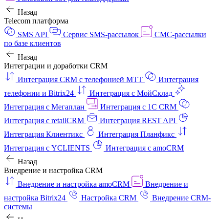
Назад
Telecom платформа
SMS API
Сервис SMS-рассылок
СМС-рассылки
по базе клиентов
Назад
Интеграции и доработки CRM
Интеграция CRM с телефонией МТТ
Интеграция
телефонии и Bitrix24
Интеграция с МойСклад
Интеграция с Мегаплан
Интеграция с 1C CRM
Интеграция с retailCRM
Интеграция REST API
Интеграция Клиентикс
Интеграция Планфикс
Интеграция с YCLIENTS
Интеграция с amoCRM
Назад
Внедрение и настройка CRM
Внедрение и настройка amoCRM
Внедрение и
настройка Bitrix24
Настройка CRM
Внедрение CRM-
системы