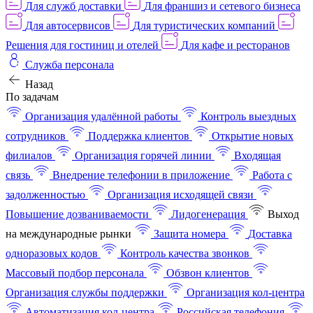
Для служб доставки
Для франшиз и сетевого бизнеса
Для автосервисов
Для туристических компаний
Решения для гостиниц и отелей
Для кафе и ресторанов
Служба персонала
Назад
По задачам
Организация удалённой работы
Контроль выездных
сотрудников
Поддержка клиентов
Открытие новых
филиалов
Организация горячей линии
Входящая
связь
Внедрение телефонии в приложение
Работа с
задолженностью
Организация исходящей связи
Повышение дозваниваемости
Лидогенерация
Выход
на международные рынки
Защита номера
Доставка
одноразовых кодов
Контроль качества звонков
Массовый подбор персонала
Обзвон клиентов
Организация службы поддержки
Организация кол-центра
Автоматизация кол-центра
Российская телефония