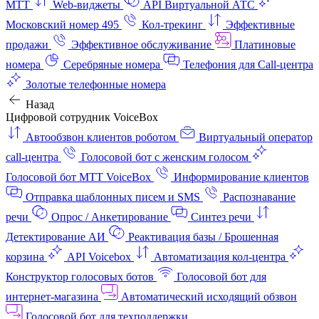
МТТ
Web-виджеты
API Виртуальной АТС
Московский номер 495
Кол-трекинг
Эффективные
продажи
Эффективное обслуживание
Платиновые
номера
Серебряные номера
Телефония для Call-центра
Золотые телефонные номера
Назад
Цифровой сотрудник VoiceBox
Автообзвон клиентов роботом
Виртуальный оператор
call-центра
Голосовой бот с женским голосом
Голосовой бот МТТ VoiceBox
Информирование клиентов
Отправка шаблонных писем и SMS
Распознавание
речи
Опрос / Анкетирование
Синтез речи
Детектирование АИ
Реактивация базы / Брошенная
корзина
API Voicebox
Автоматизация кол‑центра
Конструктор голосовых ботов
Голосовой бот для
интернет‑магазина
Автоматический исходящий обзвон
Голосовой бот для техподдержки