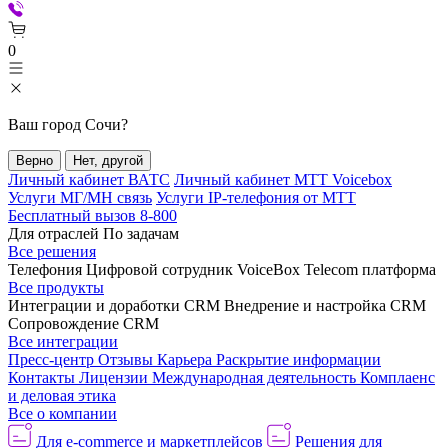
0
Ваш город
Сочи
?
Верно
Нет, другой
Личный кабинет ВАТС
Личный кабинет МТТ Voicebox
Услуги МГ/МН связь
Услуги IP-телефония от МТТ
Бесплатный вызов 8-800
Для отраслей
По задачам
Все решения
Телефония
Цифровой сотрудник VoiceBox
Telecom платформа
Все продукты
Интеграции и доработки CRM
Внедрение и настройка CRM
Сопровождение CRM
Все интеграции
Пресс-центр
Отзывы
Карьера
Раскрытие информации
Контакты
Лицензии
Международная деятельность
Комплаенс
и деловая этика
Все о компании
Для e-commerce и маркетплейсов
Решения для