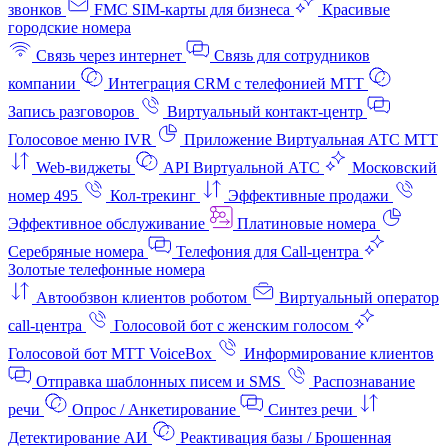
звонков
FMC SIM-карты для бизнеса
Красивые
городские номера
Связь через интернет
Связь для сотрудников
компании
Интеграция CRM с телефонией МТТ
Запись разговоров
Виртуальный контакт‑центр
Голосовое меню IVR
Приложение Виртуальная АТС МТТ
Web-виджеты
API Виртуальной АТС
Московский
номер 495
Кол-трекинг
Эффективные продажи
Эффективное обслуживание
Платиновые номера
Серебряные номера
Телефония для Call-центра
Золотые телефонные номера
Автообзвон клиентов роботом
Виртуальный оператор
call-центра
Голосовой бот с женским голосом
Голосовой бот МТТ VoiceBox
Информирование клиентов
Отправка шаблонных писем и SMS
Распознавание
речи
Опрос / Анкетирование
Синтез речи
Детектирование АИ
Реактивация базы / Брошенная