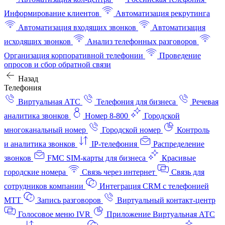
Информирование клиентов
Автоматизация рекрутинга
Автоматизация входящих звонков
Автоматизация
исходящих звонков
Анализ телефонных разговоров
Организация корпоративной телефонии
Проведение
опросов и сбор обратной связи
Назад
Телефония
Виртуальная АТС
Телефония для бизнеса
Речевая
аналитика звонков
Номер 8-800
Городской
многоканальный номер
Городской номер
Контроль
и аналитика звонков
IP-телефония
Распределение
звонков
FMC SIM-карты для бизнеса
Красивые
городские номера
Связь через интернет
Связь для
сотрудников компании
Интеграция CRM с телефонией
МТТ
Запись разговоров
Виртуальный контакт‑центр
Голосовое меню IVR
Приложение Виртуальная АТС