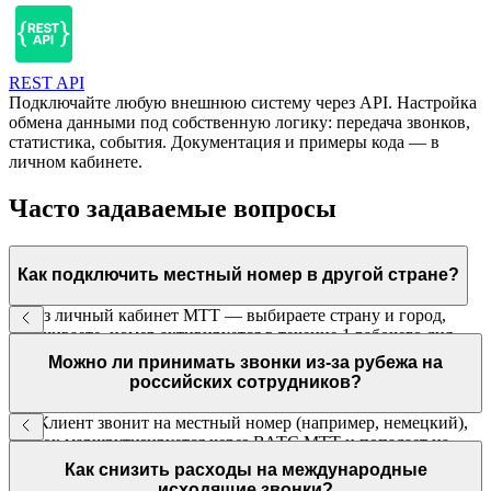
REST API
Подключайте любую внешнюю систему через API. Настройка
обмена данными под собственную логику: передача звонков,
статистика, события. Документация и примеры кода — в
личном кабинете.
Часто задаваемые вопросы
Как подключить местный номер в другой стране?
Через личный кабинет МТТ — выбираете страну и город,
оплачиваете, номер активируется в течение 1 рабочего дня.
Входящие на этот номер маршрутизируются на ваших
Можно ли принимать звонки из-за рубежа на
сотрудников в России.
российских сотрудников?
Да. Клиент звонит на местный номер (например, немецкий),
звонок маршрутизируется через ВАТС МТТ и попадает на
нужного сотрудника в России или любом другом офисе.
Как снизить расходы на международные
исходящие звонки?