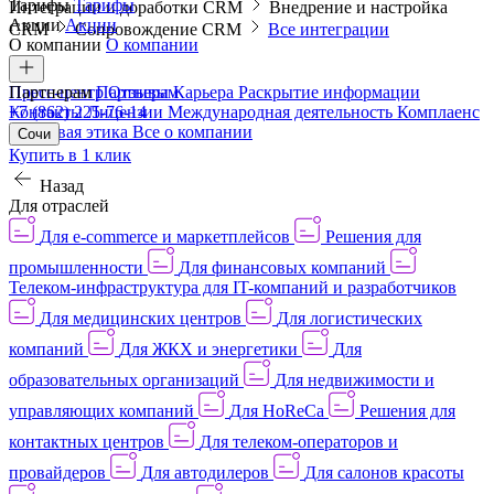
Тарифы
Тарифы
Интеграции и доработки CRM
Внедрение и настройка
Акции
Акции
CRM
Сопровождение CRM
Все интеграции
О компании
О компании
Пресс-центр
Партнерам
Партнерам
Отзывы
Карьера
Раскрытие информации
Контакты
+7 (862) 225-76-14
Лицензии
Международная деятельность
Комплаенс
и деловая этика
Все о компании
Сочи
Купить в 1 клик
Назад
Для отраслей
Для e-commerce и маркетплейсов
Решения для
промышленности
Для финансовых компаний
Телеком-инфраструктура для IT-компаний и разработчиков
Для медицинских центров
Для логистических
компаний
Для ЖКХ и энергетики
Для
образовательных организаций
Для недвижимости и
управляющих компаний
Для HoReCa
Решения для
контактных центров
Для телеком-операторов и
провайдеров
Для автодилеров
Для салонов красоты