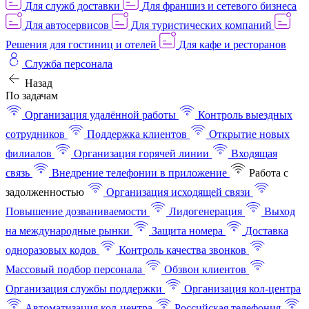
Для служб доставки
Для франшиз и сетевого бизнеса
Для автосервисов
Для туристических компаний
Решения для гостиниц и отелей
Для кафе и ресторанов
Служба персонала
Назад
По задачам
Организация удалённой работы
Контроль выездных
сотрудников
Поддержка клиентов
Открытие новых
филиалов
Организация горячей линии
Входящая
связь
Внедрение телефонии в приложение
Работа с
задолженностью
Организация исходящей связи
Повышение дозваниваемости
Лидогенерация
Выход
на международные рынки
Защита номера
Доставка
одноразовых кодов
Контроль качества звонков
Массовый подбор персонала
Обзвон клиентов
Организация службы поддержки
Организация кол-центра
Автоматизация кол-центра
Российская телефония