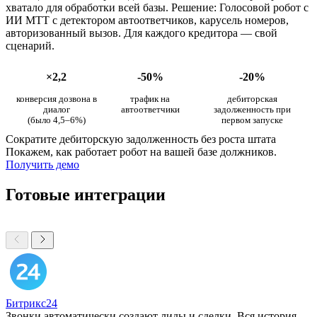
хватало для обработки всей базы. Решение: Голосовой робот с
ИИ МТТ с детектором автоответчиков, карусель номеров,
авторизованный вызов. Для каждого кредитора — свой
сценарий.
×2,2
-50%
-20%
конверсия дозвона в
трафик на
дебиторская
диалог
автоответчики
задолженность при
(было 4,5–6%)
первом запуске
Сократите дебиторскую задолженность без роста штата
Покажем, как работает робот на вашей базе должников.
Получить демо
Готовые интеграции
Битрикс24
Звонки автоматически создают лиды и сделки. Вся история