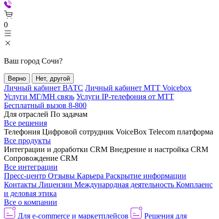
0
Ваш город
Сочи
?
Верно
Нет, другой
Личный кабинет ВАТС
Личный кабинет МТТ Voicebox
Услуги МГ/МН связь
Услуги IP-телефония от МТТ
Бесплатный вызов 8-800
Для отраслей
По задачам
Все решения
Телефония
Цифровой сотрудник VoiceBox
Telecom платформа
Все продукты
Интеграции и доработки CRM
Внедрение и настройка CRM
Сопровождение CRM
Все интеграции
Пресс-центр
Отзывы
Карьера
Раскрытие информации
Контакты
Лицензии
Международная деятельность
Комплаенс
и деловая этика
Все о компании
Для e-commerce и маркетплейсов
Решения для