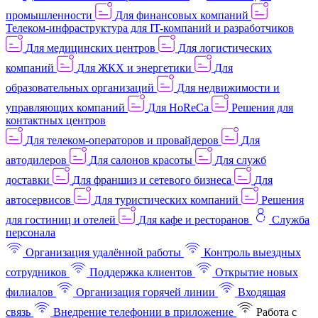
промышленности
Для финансовых компаний
Телеком-инфраструктура для IT-компаний и разработчиков
Для медицинских центров
Для логистических
компаний
Для ЖКХ и энергетики
Для
образовательных организаций
Для недвижимости и
управляющих компаний
Для HoReCa
Решения для
контактных центров
Для телеком-операторов и провайдеров
Для
автодилеров
Для салонов красоты
Для служб
доставки
Для франшиз и сетевого бизнеса
Для
автосервисов
Для туристических компаний
Решения
для гостиниц и отелей
Для кафе и ресторанов
Служба
персонала
Организация удалённой работы
Контроль выездных
сотрудников
Поддержка клиентов
Открытие новых
филиалов
Организация горячей линии
Входящая
связь
Внедрение телефонии в приложение
Работа с