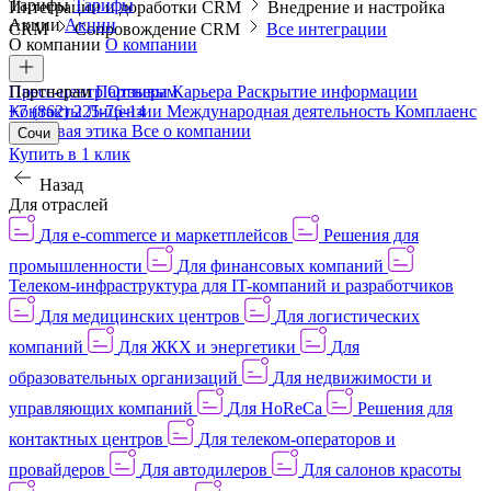
Тарифы
Тарифы
Интеграции и доработки CRM
Внедрение и настройка
Акции
Акции
CRM
Сопровождение CRM
Все интеграции
О компании
О компании
Пресс-центр
Партнерам
Партнерам
Отзывы
Карьера
Раскрытие информации
Контакты
+7 (862) 225-76-14
Лицензии
Международная деятельность
Комплаенс
и деловая этика
Все о компании
Сочи
Купить в 1 клик
Назад
Для отраслей
Для e-commerce и маркетплейсов
Решения для
промышленности
Для финансовых компаний
Телеком-инфраструктура для IT-компаний и разработчиков
Для медицинских центров
Для логистических
компаний
Для ЖКХ и энергетики
Для
образовательных организаций
Для недвижимости и
управляющих компаний
Для HoReCa
Решения для
контактных центров
Для телеком-операторов и
провайдеров
Для автодилеров
Для салонов красоты