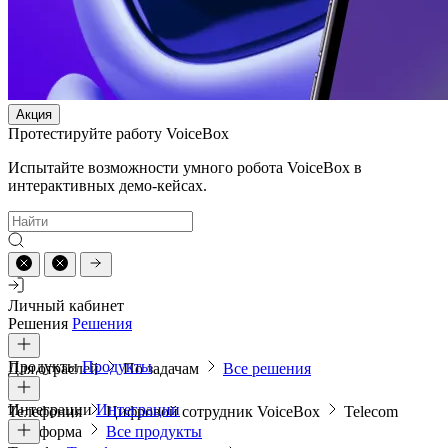
Акция
Протестируйте работу VoiceBox
Испытайте возможности умного робота VoiceBox в
интерактивных демо-кейсах.
Личный кабинет
Решения
Решения
Продукты
Продукты
Для отраслей
По задачам
Все решения
Интеграции
Интеграции
Телефония
Цифровой сотрудник VoiceBox
Telecom
платформа
Все продукты