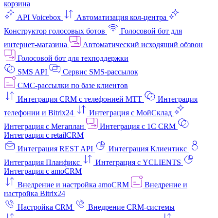
корзина
API Voicebox
Автоматизация кол‑центра
Конструктор голосовых ботов
Голосовой бот для
интернет‑магазина
Автоматический исходящий обзвон
Голосовой бот для техподдержки
SMS API
Сервис SMS-рассылок
СМС-рассылки по базе клиентов
Интеграция CRM с телефонией МТТ
Интеграция
телефонии и Bitrix24
Интеграция с МойСклад
Интеграция с Мегаплан
Интеграция с 1C CRM
Интеграция с retailCRM
Интеграция REST API
Интеграция Клиентикс
Интеграция Планфикс
Интеграция с YCLIENTS
Интеграция с amoCRM
Внедрение и настройка amoCRM
Внедрение и
настройка Bitrix24
Настройка CRM
Внедрение CRM-системы