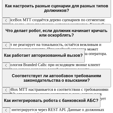
Как настроить разные сценарии для разных типов
должников?
В VoiceBox МТТ создаётся дерево сценариев по сегментам:
размер долга, срок просрочки, история контактов. Каждый
сегмент получает свой скрипт с разной жёсткостью и
Что делает робот, если должник начинает кричать
предложениями.
или оскорблять?
Робот не реагирует на тональность, остаётся вежливым и
придерживается скрипта. При крайней агрессии может
предложить перезвонить позже или перевести на оператора.
Как работает авторизованный вызов?
Технология Branded Calls: при исходящем звонке клиент
видит на экране название вашей компании вместо
незнакомого номера. Поддерживается основными
Соответствует ли автообзвон требованиям
мобильными операторами России.
законодательства о взыскании?
VoiceBox МТТ настраивается в соответствии с требованиями
230-ФЗ: ограничение числа контактов в день, запись всех
разговоров, идентификация звонящего. МТТ консультирует
Как интегрировать робота с банковской АБС?
по соответствию нормам.
МТТ интегрируется через REST API. Данные о должниках