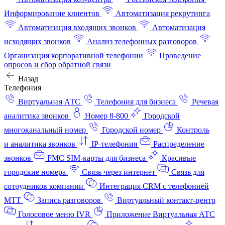
Информирование клиентов
Автоматизация рекрутинга
Автоматизация входящих звонков
Автоматизация
исходящих звонков
Анализ телефонных разговоров
Организация корпоративной телефонии
Проведение
опросов и сбор обратной связи
Назад
Телефония
Виртуальная АТС
Телефония для бизнеса
Речевая
аналитика звонков
Номер 8-800
Городской
многоканальный номер
Городской номер
Контроль
и аналитика звонков
IP-телефония
Распределение
звонков
FMC SIM-карты для бизнеса
Красивые
городские номера
Связь через интернет
Связь для
сотрудников компании
Интеграция CRM с телефонией
МТТ
Запись разговоров
Виртуальный контакт‑центр
Голосовое меню IVR
Приложение Виртуальная АТС