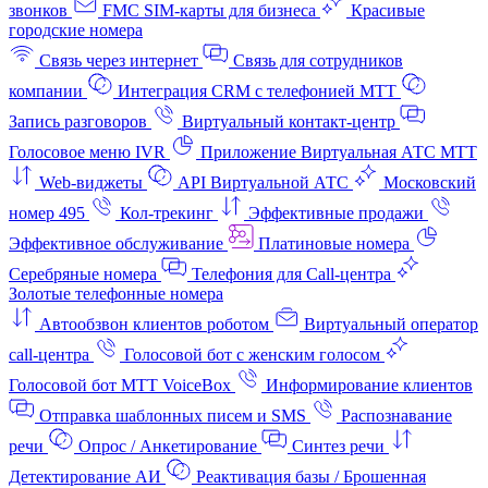
звонков
FMC SIM-карты для бизнеса
Красивые
городские номера
Связь через интернет
Связь для сотрудников
компании
Интеграция CRM с телефонией МТТ
Запись разговоров
Виртуальный контакт‑центр
Голосовое меню IVR
Приложение Виртуальная АТС МТТ
Web-виджеты
API Виртуальной АТС
Московский
номер 495
Кол-трекинг
Эффективные продажи
Эффективное обслуживание
Платиновые номера
Серебряные номера
Телефония для Call-центра
Золотые телефонные номера
Автообзвон клиентов роботом
Виртуальный оператор
call-центра
Голосовой бот с женским голосом
Голосовой бот МТТ VoiceBox
Информирование клиентов
Отправка шаблонных писем и SMS
Распознавание
речи
Опрос / Анкетирование
Синтез речи
Детектирование АИ
Реактивация базы / Брошенная