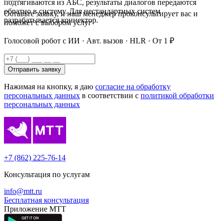
подтягиваются из АБС, результаты диалогов передаются
обратно в систему. Для нестандартных систем
Оставьте заявку, и наш менеджер проконсультирует вас и
разрабатывается коннектор.
поможет с выбором услуг
Голосовой робот с ИИ · Авт. вызов · HLR · От 1 ₽
Отправить заявку
Нажимая на кнопку, я даю
согласие на обработку
персональных данных
в соответствии с
политикой обработки
персональных данных
+7 (862) 225-76-14
Консультация по услугам
info@mtt.ru
Бесплатная консультация
Приложение МТТ