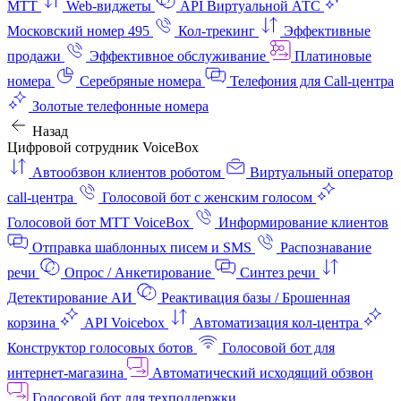
МТТ
Web-виджеты
API Виртуальной АТС
Московский номер 495
Кол-трекинг
Эффективные
продажи
Эффективное обслуживание
Платиновые
номера
Серебряные номера
Телефония для Call-центра
Золотые телефонные номера
Назад
Цифровой сотрудник VoiceBox
Автообзвон клиентов роботом
Виртуальный оператор
call-центра
Голосовой бот с женским голосом
Голосовой бот МТТ VoiceBox
Информирование клиентов
Отправка шаблонных писем и SMS
Распознавание
речи
Опрос / Анкетирование
Синтез речи
Детектирование АИ
Реактивация базы / Брошенная
корзина
API Voicebox
Автоматизация кол‑центра
Конструктор голосовых ботов
Голосовой бот для
интернет‑магазина
Автоматический исходящий обзвон
Голосовой бот для техподдержки