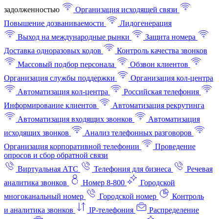
задолженностью
Организация исходящей связи
Повышение дозваниваемости
Лидогенерация
Выход на международные рынки
Защита номера
Доставка одноразовых кодов
Контроль качества звонков
Массовый подбор персонала
Обзвон клиентов
Организация службы поддержки
Организация кол-центра
Автоматизация кол-центра
Российская телефония
Информирование клиентов
Автоматизация рекрутинга
Автоматизация входящих звонков
Автоматизация
исходящих звонков
Анализ телефонных разговоров
Организация корпоративной телефонии
Проведение
опросов и сбор обратной связи
Виртуальная АТС
Телефония для бизнеса
Речевая
аналитика звонков
Номер 8-800
Городской
многоканальный номер
Городской номер
Контроль
и аналитика звонков
IP-телефония
Распределение