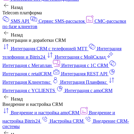
Назад
Telecom платформа
SMS API
Сервис SMS-рассылок
СМС-рассылки
по базе клиентов
Назад
Интеграции и доработки CRM
Интеграция CRM с телефонией МТТ
Интеграция
телефонии и Bitrix24
Интеграция с МойСклад
Интеграция с Мегаплан
Интеграция с 1C CRM
Интеграция с retailCRM
Интеграция REST API
Интеграция Клиентикс
Интеграция Планфикс
Интеграция с YCLIENTS
Интеграция с amoCRM
Назад
Внедрение и настройка CRM
Внедрение и настройка amoCRM
Внедрение и
настройка Bitrix24
Настройка CRM
Внедрение CRM-
системы