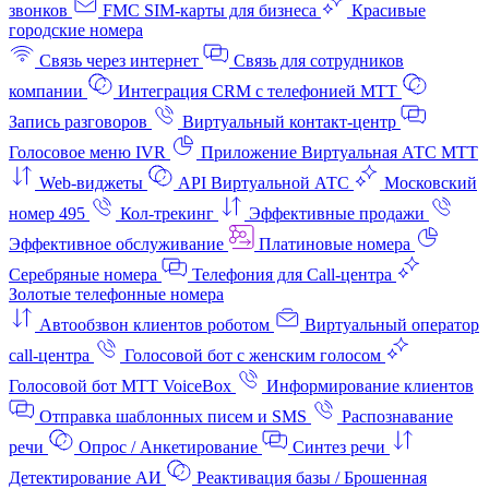
звонков
FMC SIM-карты для бизнеса
Красивые
городские номера
Связь через интернет
Связь для сотрудников
компании
Интеграция CRM с телефонией МТТ
Запись разговоров
Виртуальный контакт‑центр
Голосовое меню IVR
Приложение Виртуальная АТС МТТ
Web-виджеты
API Виртуальной АТС
Московский
номер 495
Кол-трекинг
Эффективные продажи
Эффективное обслуживание
Платиновые номера
Серебряные номера
Телефония для Call-центра
Золотые телефонные номера
Автообзвон клиентов роботом
Виртуальный оператор
call-центра
Голосовой бот с женским голосом
Голосовой бот МТТ VoiceBox
Информирование клиентов
Отправка шаблонных писем и SMS
Распознавание
речи
Опрос / Анкетирование
Синтез речи
Детектирование АИ
Реактивация базы / Брошенная