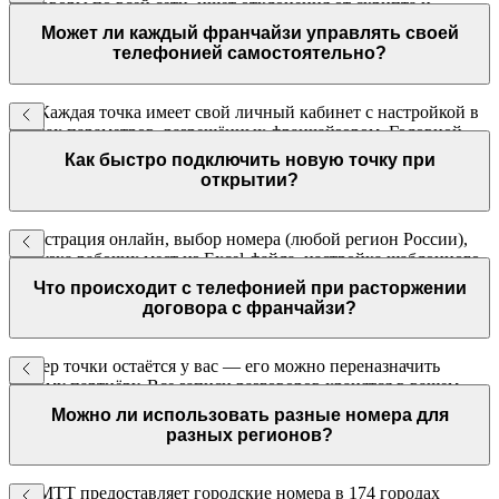
разговоры по всей сети, ищет отклонения от скрипта и
формирует рейтинг точек. Франчайзор видит сводный отчёт
Может ли каждый франчайзи управлять своей
без прослушивания звонков.
телефонией самостоятельно?
Да. Каждая точка имеет свой личный кабинет с настройкой в
рамках параметров, разрешённых франчайзором. Головной
офис видит всю сеть в одном дашборде.
Как быстро подключить новую точку при
открытии?
Регистрация онлайн, выбор номера (любой регион России),
загрузка рабочих мест из Excel-файла, настройка шаблонного
IVR. Всё занимает один рабочий день.
Что происходит с телефонией при расторжении
договора с франчайзи?
Номер точки остаётся у вас — его можно переназначить
новому партнёру. Все записи разговоров хранятся в вашем
личном кабинете и доступны в любое время.
Можно ли использовать разные номера для
разных регионов?
Да. МТТ предоставляет городские номера в 174 городах