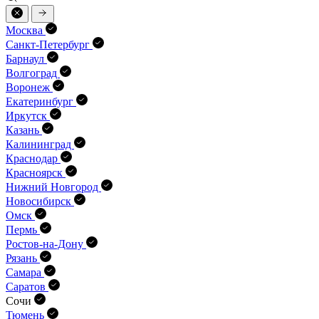
Москва
Санкт-Петербург
Барнаул
Волгоград
Воронеж
Екатеринбург
Иркутск
Казань
Калининград
Краснодар
Красноярск
Нижний Новгород
Новосибирск
Омск
Пермь
Ростов-на-Дону
Рязань
Самара
Саратов
Сочи
Тюмень