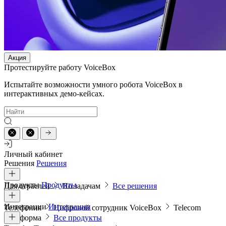
Акция
Протестируйте работу VoiceBox
Испытайте возможности умного робота VoiceBox в
интерактивных демо-кейсах.
Личный кабинет
Решения
Решения
Продукты
Продукты
Для отраслей
По задачам
Все решения
Интеграции
Интеграции
Телефония
Цифровой сотрудник VoiceBox
Telecom
платформа
Все продукты