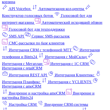
корзина
API Voicebox
Автоматизация кол‑центра
Конструктор голосовых ботов
Голосовой бот для
интернет‑магазина
Автоматический исходящий обзвон
Голосовой бот для техподдержки
SMS API
Сервис SMS-рассылок
СМС-рассылки по базе клиентов
Интеграция CRM с телефонией МТТ
Интеграция
телефонии и Bitrix24
Интеграция с МойСклад
Интеграция с Мегаплан
Интеграция с 1C CRM
Интеграция с retailCRM
Интеграция REST API
Интеграция Клиентикс
Интеграция Планфикс
Интеграция с YCLIENTS
Интеграция с amoCRM
Внедрение и настройка amoCRM
Внедрение и
настройка Bitrix24
Настройка CRM
Внедрение CRM-системы