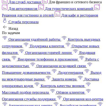
Для служб доставки
Для франшиз и сетевого бизнеса
Для автосервисов
Для туристических компаний
Решения для гостиниц и отелей
Для кафе и ресторанов
Служба персонала
Назад
По задачам
Организация удалённой работы
Контроль выездных
сотрудников
Поддержка клиентов
Открытие новых
филиалов
Организация горячей линии
Входящая
связь
Внедрение телефонии в приложение
Работа с
задолженностью
Организация исходящей связи
Повышение дозваниваемости
Лидогенерация
Выход
на международные рынки
Защита номера
Доставка
одноразовых кодов
Контроль качества звонков
Массовый подбор персонала
Обзвон клиентов
Организация службы поддержки
Организация кол-центра
Автоматизация кол-центра
Российская телефония