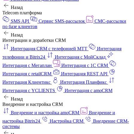
Назад
Telecom платформа
SMS API
Сервис SMS-рассылок
СМС-рассылки
по базе клиентов
Назад
Интеграции и доработки CRM
Интеграция CRM с телефонией МТТ
Интеграция
телефонии и Bitrix24
Интеграция с МойСклад
Интеграция с Мегаплан
Интеграция с 1C CRM
Интеграция с retailCRM
Интеграция REST API
Интеграция Клиентикс
Интеграция Планфикс
Интеграция с YCLIENTS
Интеграция с amoCRM
Назад
Внедрение и настройка CRM
Внедрение и настройка amoCRM
Внедрение и
настройка Bitrix24
Настройка CRM
Внедрение CRM-
системы