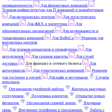
промышленности
Для финансовых компаний
Телеком-инфраструктура для IT-компаний и разработчиков
Для медицинских центров
Для логистических
компаний
Для ЖКХ и энергетики
Для
образовательных организаций
Для недвижимости и
управляющих компаний
Для HoReCa
Решения для
контактных центров
Для телеком-операторов и провайдеров
Для
автодилеров
Для салонов красоты
Для служб
доставки
Для франшиз и сетевого бизнеса
Для
автосервисов
Для туристических компаний
Решения
для гостиниц и отелей
Для кафе и ресторанов
Служба
персонала
Организация удалённой работы
Контроль выездных
сотрудников
Поддержка клиентов
Открытие новых
филиалов
Организация горячей линии
Входящая
связь
Внедрение телефонии в приложение
Работа с