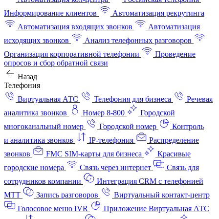
Информирование клиентов
Автоматизация рекрутинга
Автоматизация входящих звонков
Автоматизация
исходящих звонков
Анализ телефонных разговоров
Организация корпоративной телефонии
Проведение
опросов и сбор обратной связи
Назад
Телефония
Виртуальная АТС
Телефония для бизнеса
Речевая
аналитика звонков
Номер 8-800
Городской
многоканальный номер
Городской номер
Контроль
и аналитика звонков
IP-телефония
Распределение
звонков
FMC SIM-карты для бизнеса
Красивые
городские номера
Связь через интернет
Связь для
сотрудников компании
Интеграция CRM с телефонией
МТТ
Запись разговоров
Виртуальный контакт‑центр
Голосовое меню IVR
Приложение Виртуальная АТС