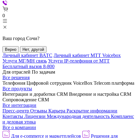
0
Ваш город
Сочи
?
Верно
Нет, другой
Личный кабинет ВАТС
Личный кабинет МТТ Voicebox
Услуги МГ/МН связь
Услуги IP-телефония от МТТ
Бесплатный вызов 8-800
Для отраслей
По задачам
Все решения
Телефония
Цифровой сотрудник VoiceBox
Telecom платформа
Все продукты
Интеграции и доработки CRM
Внедрение и настройка CRM
Сопровождение CRM
Все интеграции
Пресс-центр
Отзывы
Карьера
Раскрытие информации
Контакты
Лицензии
Международная деятельность
Комплаенс
и деловая этика
Все о компании
Для e-commerce и маркетплейсов
Решения для