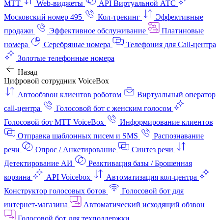
МТТ
Web-виджеты
API Виртуальной АТС
Московский номер 495
Кол-трекинг
Эффективные
продажи
Эффективное обслуживание
Платиновые
номера
Серебряные номера
Телефония для Call-центра
Золотые телефонные номера
Назад
Цифровой сотрудник VoiceBox
Автообзвон клиентов роботом
Виртуальный оператор
call-центра
Голосовой бот с женским голосом
Голосовой бот МТТ VoiceBox
Информирование клиентов
Отправка шаблонных писем и SMS
Распознавание
речи
Опрос / Анкетирование
Синтез речи
Детектирование АИ
Реактивация базы / Брошенная
корзина
API Voicebox
Автоматизация кол‑центра
Конструктор голосовых ботов
Голосовой бот для
интернет‑магазина
Автоматический исходящий обзвон
Голосовой бот для техподдержки