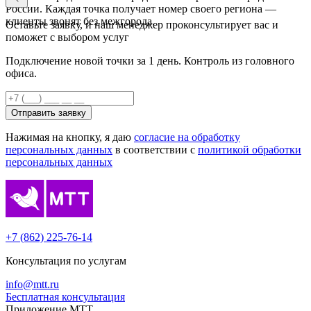
России. Каждая точка получает номер своего региона —
клиенты звонят без межгорода.
Оставьте заявку, и наш менеджер проконсультирует вас и
поможет с выбором услуг
Подключение новой точки за 1 день. Контроль из головного
офиса.
Отправить заявку
Нажимая на кнопку, я даю
согласие на обработку
персональных данных
в соответствии с
политикой обработки
персональных данных
+7 (862) 225-76-14
Консультация по услугам
info@mtt.ru
Бесплатная консультация
Приложение МТТ