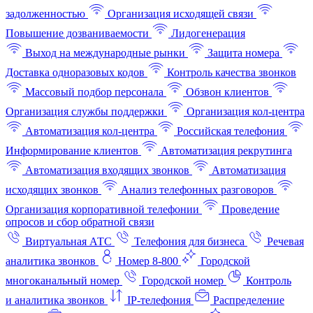
задолженностью
Организация исходящей связи
Повышение дозваниваемости
Лидогенерация
Выход на международные рынки
Защита номера
Доставка одноразовых кодов
Контроль качества звонков
Массовый подбор персонала
Обзвон клиентов
Организация службы поддержки
Организация кол-центра
Автоматизация кол-центра
Российская телефония
Информирование клиентов
Автоматизация рекрутинга
Автоматизация входящих звонков
Автоматизация
исходящих звонков
Анализ телефонных разговоров
Организация корпоративной телефонии
Проведение
опросов и сбор обратной связи
Виртуальная АТС
Телефония для бизнеса
Речевая
аналитика звонков
Номер 8-800
Городской
многоканальный номер
Городской номер
Контроль
и аналитика звонков
IP-телефония
Распределение