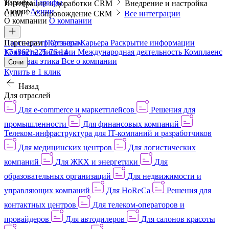
Тарифы
Тарифы
Интеграции и доработки CRM
Внедрение и настройка
Акции
Акции
CRM
Сопровождение CRM
Все интеграции
О компании
О компании
Пресс-центр
Партнерам
Партнерам
Отзывы
Карьера
Раскрытие информации
Контакты
+7 (862) 225-76-14
Лицензии
Международная деятельность
Комплаенс
и деловая этика
Все о компании
Сочи
Купить в 1 клик
Назад
Для отраслей
Для e-commerce и маркетплейсов
Решения для
промышленности
Для финансовых компаний
Телеком-инфраструктура для IT-компаний и разработчиков
Для медицинских центров
Для логистических
компаний
Для ЖКХ и энергетики
Для
образовательных организаций
Для недвижимости и
управляющих компаний
Для HoReCa
Решения для
контактных центров
Для телеком-операторов и
провайдеров
Для автодилеров
Для салонов красоты