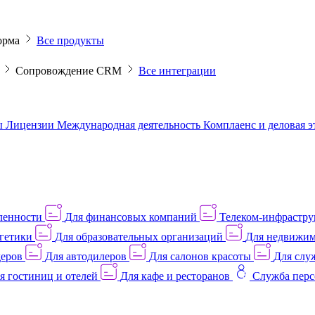
орма
Все продукты
M
Сопровождение CRM
Все интеграции
ы
Лицензии
Международная деятельность
Комплаенс и деловая 
ленности
Для финансовых компаний
Телеком-инфраструк
гетики
Для образовательных организаций
Для недвижим
деров
Для автодилеров
Для салонов красоты
Для слу
я гостиниц и отелей
Для кафе и ресторанов
Служба перс