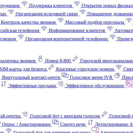
трудников
Поддержка клиентов
Открытие новых филиал
тью
Организация исходящей связи
Повышение дозванив
Контроль качества звонков
Массовый подбор персонала
ссийская телефония
Информирование клиентов
Автомат
говоров
Организация корпоративной телефонии
Проведе
аналитика звонков
Номер 8-800
Городской многоканальн
SIM-карты для бизнеса
Красивые городские номера
Связ
Виртуальный контакт‑центр
Голосовое меню IVR
Прил
Эффективные продажи
Эффективное обслуживание
all-центра
Голосовой бот с женским голосом
Голосовой 
Опрос / Анкетирование
Синтез речи
Детектирование 
ов
Голосовой бот для интернет‑магазина
Автоматически