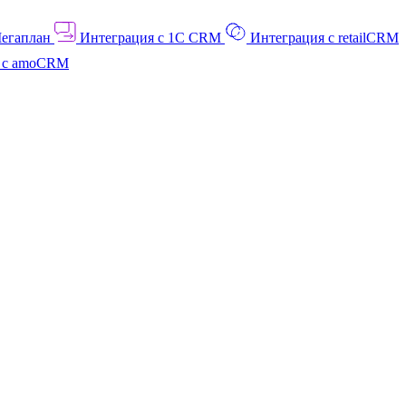
Мегаплан
Интеграция с 1C CRM
Интеграция с retailCRM
я с amoCRM