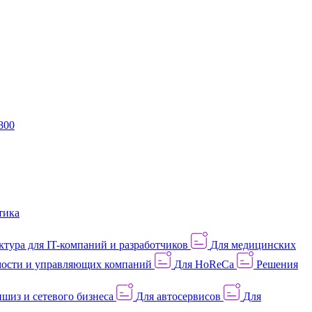
800
тика
тура для IT-компаний и разработчиков
Для медицинских
ости и управляющих компаний
Для HoReCa
Решения
шиз и сетевого бизнеса
Для автосервисов
Для