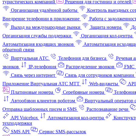
туристических компаний
Решения для гостиниц и отелей
Организация удалённой работы
Контроль выездных со
Внедрение телефонии в приложение
Работа с задолженнос
Выход на международные рынки
Защита номера
До
Организация службы поддержки
Организация кол-центра
Автоматизация входящих звонков
Автоматизация исходящи
обратной связи
Виртуальная АТС
Телефония для бизнеса
Речевая 
звонков
IP-телефония
Распределение звонков
FMC 
Связь через интернет
Связь для сотрудников компании
Приложение Виртуальная АТС МТТ
Web-виджеты
API
Платиновые номера
Серебряные номера
Телефония
Автообзвон клиентов роботом
Виртуальный оператор c
Отправка шаблонных писем и SMS
Распознавание речи
API Voicebox
Автоматизация кол‑центра
Конструкт
техподдержки
SMS API
Сервис SMS-рассылок