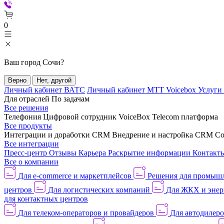
0
Ваш город
Сочи
?
Верно
Нет, другой
Личный кабинет ВАТС
Личный кабинет МТТ Voicebox
Услуги
Для отраслей
По задачам
Все решения
Телефония
Цифровой сотрудник VoiceBox
Telecom платформа
Все продукты
Интеграции и доработки CRM
Внедрение и настройка CRM
Со
Все интеграции
Пресс-центр
Отзывы
Карьера
Раскрытие информации
Контакт
Все о компании
Для e-commerce и маркетплейсов
Решения для промыш
центров
Для логистических компаний
Для ЖКХ и энер
для контактных центров
Для телеком-операторов и провайдеров
Для автодилер