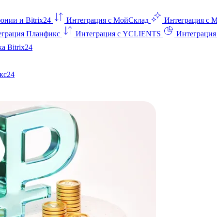
онии и Bitrix24
Интеграция с МойСклад
Интеграция с 
еграция Планфикс
Интеграция с YCLIENTS
Интеграци
а Bitrix24
кс24