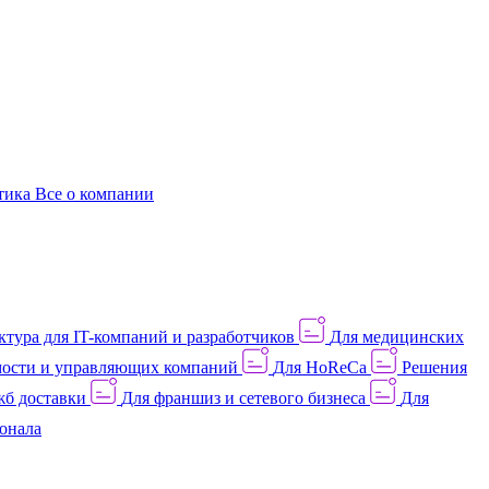
этика
Все о компании
тура для IT-компаний и разработчиков
Для медицинских
ости и управляющих компаний
Для HoReCa
Решения
жб доставки
Для франшиз и сетевого бизнеса
Для
онала