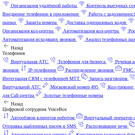
Организация удалённой работы
Контроль выездных со
Внедрение телефонии в приложение
Работа с задолженнос
рынки
Защита номера
Доставка одноразовых кодов
Организация кол-центра
Автоматизация кол-центра
Ро
Автоматизация исходящих звонков
Анализ телефонных раз
Назад
Телефония
Виртуальная АТС
Телефония для бизнеса
Речевая 
звонков
IP-телефония
Распределение звонков
FMC 
Интеграция CRM с телефонией МТТ
Запись разговоров
Виртуальной АТС
Московский номер 495
Кол-трекинг
для Call-центра
Золотые телефонные номера
Назад
Цифровой сотрудник VoiceBox
Автообзвон клиентов роботом
Виртуальный оператор c
Отправка шаблонных писем и SMS
Распознавание речи
Автоматизация кол‑центра
Конструктор голосовых бот