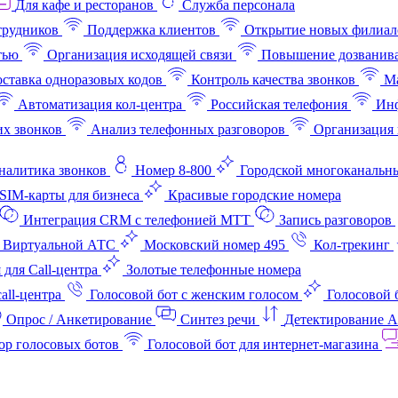
Для кафе и ресторанов
Служба персонала
трудников
Поддержка клиентов
Открытие новых филиал
тью
Организация исходящей связи
Повышение дозванив
ставка одноразовых кодов
Контроль качества звонков
Ма
Автоматизация кол-центра
Российская телефония
Инф
х звонков
Анализ телефонных разговоров
Организация 
аналитика звонков
Номер 8-800
Городской многоканальн
SIM-карты для бизнеса
Красивые городские номера
Интеграция CRM с телефонией МТТ
Запись разговоров
 Виртуальной АТС
Московский номер 495
Кол-трекинг
 для Call-центра
Золотые телефонные номера
all-центра
Голосовой бот с женским голосом
Голосовой 
Опрос / Анкетирование
Синтез речи
Детектирование 
ор голосовых ботов
Голосовой бот для интернет‑магазина