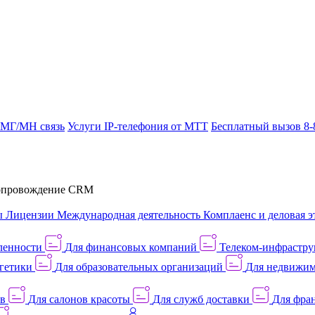
 МГ/МН связь
Услуги IP-телефония от МТТ
Бесплатный вызов 8-
провождение CRM
ы
Лицензии
Международная деятельность
Комплаенс и деловая э
ленности
Для финансовых компаний
Телеком-инфраструк
гетики
Для образовательных организаций
Для недвижим
ов
Для салонов красоты
Для служб доставки
Для фран