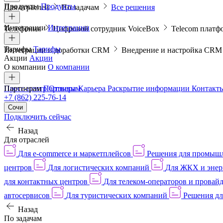
Продукты
Продукты
Для отраслей
По задачам
Все решения
Интеграции
Интеграции
Телефония
Цифровой сотрудник VoiceBox
Telecom платф
Тарифы
Тарифы
Интеграции и доработки CRM
Внедрение и настройка CR
Акции
Акции
О компании
О компании
Пресс-центр
Партнерам
Партнерам
Отзывы
Карьера
Раскрытие информации
Контакт
+7 (862) 225-76-14
Сочи
Подключить сейчас
Назад
Для отраслей
Для e-commerce и маркетплейсов
Решения для промыш
центров
Для логистических компаний
Для ЖКХ и энер
для контактных центров
Для телеком-операторов и провай
автосервисов
Для туристических компаний
Решения дл
Назад
По задачам