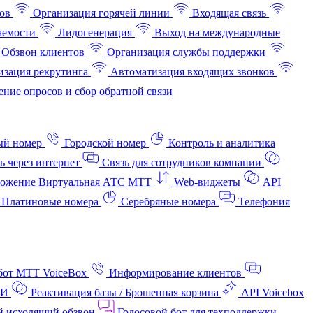
ов
Организация горячей линии
Входящая связь
аемости
Лидогенерация
Выход на международные
Обзвон клиентов
Организация службы поддержки
изация рекрутинга
Автоматизация входящих звонков
ние опросов и сбор обратной связи
ый номер
Городской номер
Контроль и аналитика
ь через интернет
Связь для сотрудников компании
ожение Виртуальная АТС МТТ
Web-виджеты
API
Платиновые номера
Серебряные номера
Телефония
бот МТТ VoiceBox
Информирование клиентов
АИ
Реактивация базы / Брошенная корзина
API Voicebox
й исходящий обзвон
Голосовой бот для техподдержки