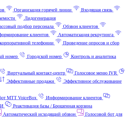
ов
Организация горячей линии
Входящая связь
аемости
Лидогенерация
ссовый подбор персонала
Обзвон клиентов
ормирование клиентов
Автоматизация рекрутинга
корпоративной телефонии
Проведение опросов и сбор
ый номер
Городской номер
Контроль и аналитика
Виртуальный контакт‑центр
Голосовое меню IVR
Эффективные продажи
Эффективное обслуживание
бот МТТ VoiceBox
Информирование клиентов
АИ
Реактивация базы / Брошенная корзина
Автоматический исходящий обзвон
Голосовой бот для