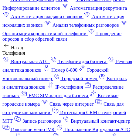
Информирование клиентов
Автоматизация рекрутинга
Автоматизация входящих звонков
Автоматизация
исходящих звонков
Анализ телефонных разговоров
Организация корпоративной телефонии
Проведение
опросов и сбор обратной связи
Назад
Телефония
Виртуальная АТС
Телефония для бизнеса
Речевая
аналитика звонков
Номер 8-800
Городской
многоканальный номер
Городской номер
Контроль
и аналитика звонков
IP-телефония
Распределение
звонков
FMC SIM-карты для бизнеса
Красивые
городские номера
Связь через интернет
Связь для
сотрудников компании
Интеграция CRM с телефонией
МТТ
Запись разговоров
Виртуальный контакт‑центр
Голосовое меню IVR
Приложение Виртуальная АТС