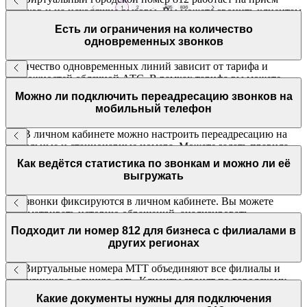
звонков и на исходящие вызовы. Вы можете звонить клиентам
по России и — при наличии международной связи — в
Есть ли ограничения на количество
другие страны в зависимости от тарифов.
одновременных звонков
Количество одновременных линий зависит от тарифа и
возможностей облачной АТС. В рамках тарифа вы можете
обслуживать десятки и более звонков одновременно без
Можно ли подключить переадресацию звонков на
сигнала «занято».
мобильный телефон
Да. В личном кабинете можно настроить переадресацию на
мобильные и стационарные номера. Можете задать правила
для разных сценариев: время суток, условия,
Как ведётся статистика по звонкам и можно ли её
последовательность переадресации — и подключить
выгружать
голосовую почту.
Все звонки фиксируются в личном кабинете. Вы можете
просматривать историю обращений, анализировать
длительность звонков, активность сотрудников и каналы
Подходит ли номер 812 для бизнеса с филиалами в
связи. Отчёты доступны в реальном времени, в том числе для
других регионах
выгрузки в Excel или передачи в CRM.
Да. Виртуальные номера МТТ объединяют все филиалы и
сотрудников в единую сеть. Клиенты звонят по городскому
номеру Санкт-Петербурга, а звонки можно принимать в
Какие документы нужны для подключения
любом офисе.