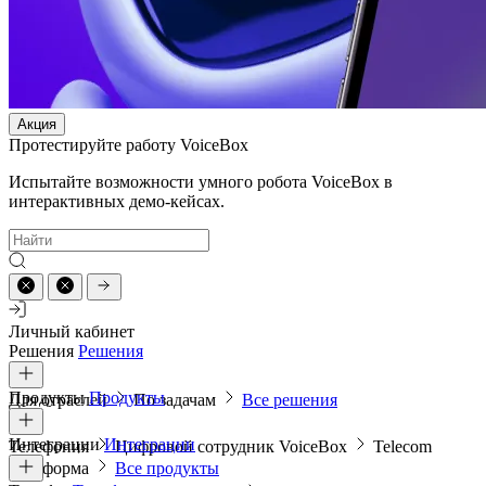
Акция
Протестируйте работу VoiceBox
Испытайте возможности умного робота VoiceBox в
интерактивных демо-кейсах.
Личный кабинет
Решения
Решения
Продукты
Продукты
Для отраслей
По задачам
Все решения
Интеграции
Интеграции
Телефония
Цифровой сотрудник VoiceBox
Telecom
платформа
Все продукты