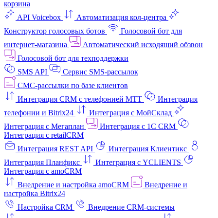
корзина
API Voicebox
Автоматизация кол‑центра
Конструктор голосовых ботов
Голосовой бот для
интернет‑магазина
Автоматический исходящий обзвон
Голосовой бот для техподдержки
SMS API
Сервис SMS-рассылок
СМС-рассылки по базе клиентов
Интеграция CRM с телефонией МТТ
Интеграция
телефонии и Bitrix24
Интеграция с МойСклад
Интеграция с Мегаплан
Интеграция с 1C CRM
Интеграция с retailCRM
Интеграция REST API
Интеграция Клиентикс
Интеграция Планфикс
Интеграция с YCLIENTS
Интеграция с amoCRM
Внедрение и настройка amoCRM
Внедрение и
настройка Bitrix24
Настройка CRM
Внедрение CRM-системы