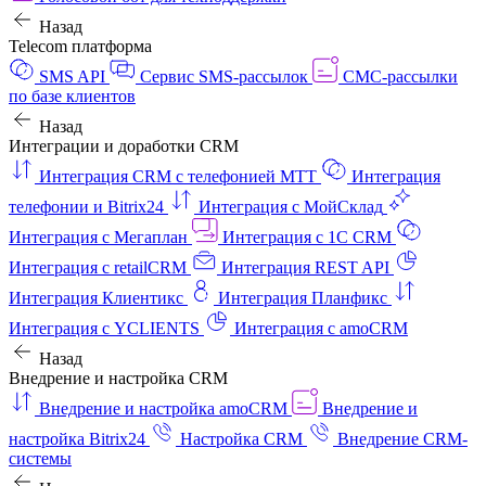
Назад
Telecom платформа
SMS API
Сервис SMS-рассылок
СМС-рассылки
по базе клиентов
Назад
Интеграции и доработки CRM
Интеграция CRM с телефонией МТТ
Интеграция
телефонии и Bitrix24
Интеграция с МойСклад
Интеграция с Мегаплан
Интеграция с 1C CRM
Интеграция с retailCRM
Интеграция REST API
Интеграция Клиентикс
Интеграция Планфикс
Интеграция с YCLIENTS
Интеграция с amoCRM
Назад
Внедрение и настройка CRM
Внедрение и настройка amoCRM
Внедрение и
настройка Bitrix24
Настройка CRM
Внедрение CRM-
системы