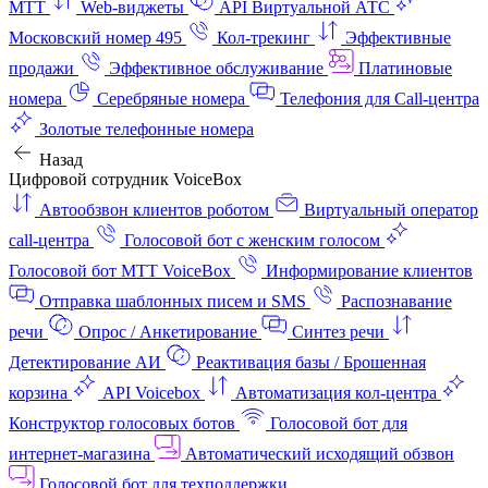
МТТ
Web-виджеты
API Виртуальной АТС
Московский номер 495
Кол-трекинг
Эффективные
продажи
Эффективное обслуживание
Платиновые
номера
Серебряные номера
Телефония для Call-центра
Золотые телефонные номера
Назад
Цифровой сотрудник VoiceBox
Автообзвон клиентов роботом
Виртуальный оператор
call-центра
Голосовой бот с женским голосом
Голосовой бот МТТ VoiceBox
Информирование клиентов
Отправка шаблонных писем и SMS
Распознавание
речи
Опрос / Анкетирование
Синтез речи
Детектирование АИ
Реактивация базы / Брошенная
корзина
API Voicebox
Автоматизация кол‑центра
Конструктор голосовых ботов
Голосовой бот для
интернет‑магазина
Автоматический исходящий обзвон
Голосовой бот для техподдержки