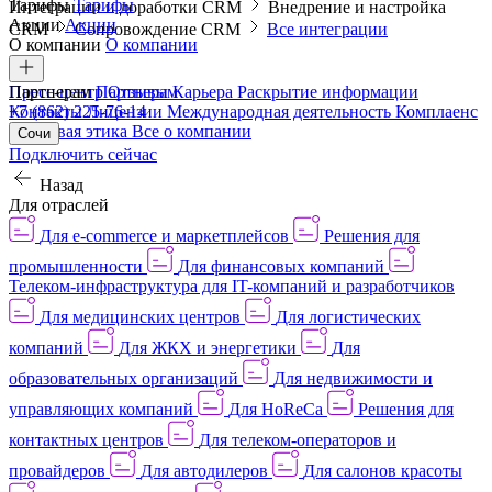
Тарифы
Тарифы
Интеграции и доработки CRM
Внедрение и настройка
Акции
Акции
CRM
Сопровождение CRM
Все интеграции
О компании
О компании
Пресс-центр
Партнерам
Партнерам
Отзывы
Карьера
Раскрытие информации
Контакты
+7 (862) 225-76-14
Лицензии
Международная деятельность
Комплаенс
и деловая этика
Все о компании
Сочи
Подключить сейчас
Назад
Для отраслей
Для e-commerce и маркетплейсов
Решения для
промышленности
Для финансовых компаний
Телеком-инфраструктура для IT-компаний и разработчиков
Для медицинских центров
Для логистических
компаний
Для ЖКХ и энергетики
Для
образовательных организаций
Для недвижимости и
управляющих компаний
Для HoReCa
Решения для
контактных центров
Для телеком-операторов и
провайдеров
Для автодилеров
Для салонов красоты