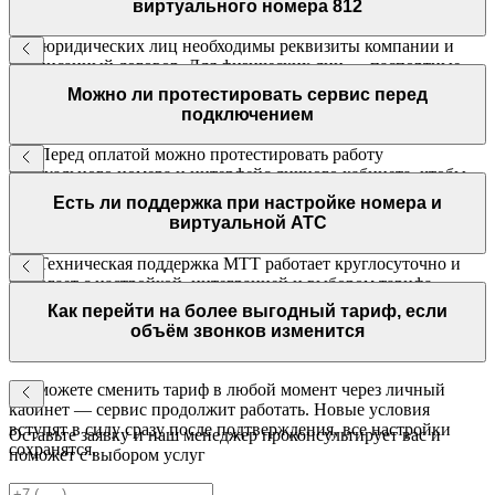
виртуального номера 812
Для юридических лиц необходимы реквизиты компании и
подписанный договор. Для физических лиц — паспортные
данные. Все документы можно подать через личный кабинет
Можно ли протестировать сервис перед
при оформлении заявки.
подключением
Да. Перед оплатой можно протестировать работу
виртуального номера и интерфейс личного кабинета, чтобы
оценить качество связи и функциональность управления.
Есть ли поддержка при настройке номера и
виртуальной АТС
Да. Техническая поддержка МТТ работает круглосуточно и
помогает с настройкой, интеграцией и выбором тарифа.
Также доступны инструкции и обучающие материалы.
Как перейти на более выгодный тариф, если
объём звонков изменится
Вы можете сменить тариф в любой момент через личный
кабинет — сервис продолжит работать. Новые условия
вступят в силу сразу после подтверждения, все настройки
Оставьте заявку и наш менеджер проконсультирует вас и
сохранятся.
поможет с выбором услуг