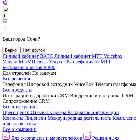
0
Ваш город
Сочи
?
Верно
Нет, другой
Личный кабинет ВАТС
Личный кабинет МТТ Voicebox
Услуги МГ/МН связь
Услуги IP-телефония от МТТ
Бесплатный вызов 8-800
Для отраслей
По задачам
Все решения
Телефония
Цифровой сотрудник VoiceBox
Telecom платформа
Все продукты
Интеграции и доработки CRM
Внедрение и настройка CRM
Сопровождение CRM
Все интеграции
Пресс-центр
Отзывы
Карьера
Раскрытие информации
Контакты
Лицензии
Международная деятельность
Комплаенс
и деловая этика
Все о компании
Для e-commerce и маркетплейсов
Решения для