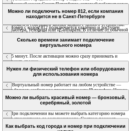
телефонный номер Санкт-Петербурга, который работает через
интернет.
Можно ли подключить номер 812, если компания
находится не в Санкт-Петербурге
Он не привязан к конкретной физической линии или офису.
Принимать и совершать звонки можно с любого устройства:
Да. Номер с кодом 812 подключается удалённо и доступен
компьютера, телефона или IP-аппарата. В отличие от обычной
компаниям по всей России. Вы получите возможность
городской линии, подключение займёт несколько минут — без
обслуживать клиентов из Санкт-Петербурга, даже если
Сколько времени занимает подключение
установки оборудования.
находитесь в другом регионе. Все звонки обрабатывает
виртуального номера
облачная АТС МТТ
.
От 15 минут. После активации можно сразу принимать и
совершать звонки.
Нужен ли физический телефон или оборудование
для использования номера
Нет. Виртуальный номер работает на любом устройстве —
через браузер, мобильное приложение или IP-телефон. Нужен
только доступ в интернет.
Можно ли выбрать красивый номер — бронзовый,
серебряный, золотой
Да. При подключении вы можете выбрать категорию номера
— от стандартного до эксклюзивного. Система покажет
доступные комбинации с кодом 812, а стоимость зависит от
Как выбрать код города и номер при подключении
класса номера.