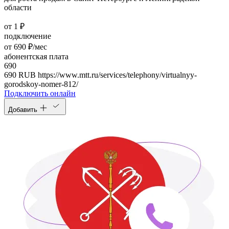
области
от 1 ₽
подключение
от 690 ₽/мес
абонентская плата
690
690
RUB
https://www.mtt.ru/services/telephony/virtualnyy-
gorodskoy-nomer-812/
Подключить онлайн
Добавить