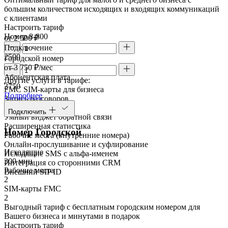
большим количеством исходящих и входящих коммуникаций
с клиентами
Настроить тариф
Номер 8-800
от 2 500 ₽
Подключение
2500
Городской номер
от 3 750 ₽/мес
Абонентская плата
Другие услуги в тарифе:
3750
FMC SIM-карты для бизнеса
Подробнее
Запись разговоров
Речевая аналитика
Подключить
Умный виджет обратной связи
Расширенная статистика
Номер Городской
Рабочие места (внутренние номера)
Онлайн-прослушивание и суфлирование
Исходящие
Исходящие SMS с альфа-именем
300 мин
Интеграция со сторонними CRM
Рабочие места
Внешний SIP ID
2
SIM-карты FMC
2
Выгодный тариф с бесплатным городским номером для
Вашего бизнеса и минутами в подарок
Настроить тариф