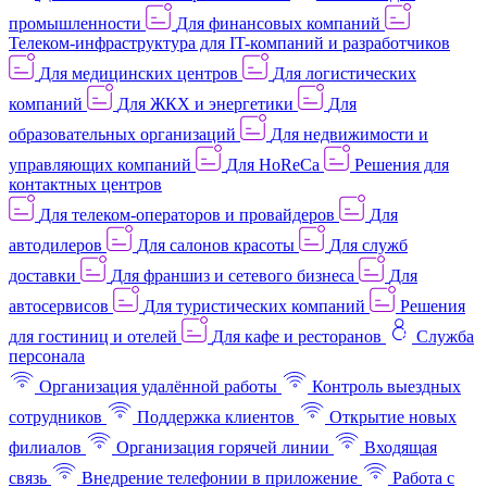
промышленности
Для финансовых компаний
Телеком-инфраструктура для IT-компаний и разработчиков
Для медицинских центров
Для логистических
компаний
Для ЖКХ и энергетики
Для
образовательных организаций
Для недвижимости и
управляющих компаний
Для HoReCa
Решения для
контактных центров
Для телеком-операторов и провайдеров
Для
автодилеров
Для салонов красоты
Для служб
доставки
Для франшиз и сетевого бизнеса
Для
автосервисов
Для туристических компаний
Решения
для гостиниц и отелей
Для кафе и ресторанов
Служба
персонала
Организация удалённой работы
Контроль выездных
сотрудников
Поддержка клиентов
Открытие новых
филиалов
Организация горячей линии
Входящая
связь
Внедрение телефонии в приложение
Работа с