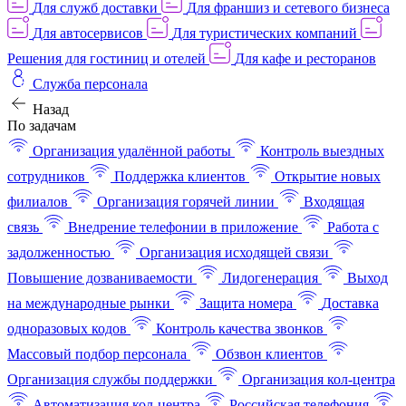
Для служб доставки
Для франшиз и сетевого бизнеса
Для автосервисов
Для туристических компаний
Решения для гостиниц и отелей
Для кафе и ресторанов
Служба персонала
Назад
По задачам
Организация удалённой работы
Контроль выездных
сотрудников
Поддержка клиентов
Открытие новых
филиалов
Организация горячей линии
Входящая
связь
Внедрение телефонии в приложение
Работа с
задолженностью
Организация исходящей связи
Повышение дозваниваемости
Лидогенерация
Выход
на международные рынки
Защита номера
Доставка
одноразовых кодов
Контроль качества звонков
Массовый подбор персонала
Обзвон клиентов
Организация службы поддержки
Организация кол-центра
Автоматизация кол-центра
Российская телефония