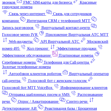
звонков
FMC SIM-карты для бизнеса
Красивые
городские номера
Связь через интернет
Связь для сотрудников
компании
Интеграция CRM с телефонией МТТ
Запись разговоров
Виртуальный контакт‑центр
Голосовое меню IVR
Приложение Виртуальная АТС МТТ
Web-виджеты
API Виртуальной АТС
Московский
номер 495
Кол-трекинг
Эффективные продажи
Эффективное обслуживание
Платиновые номера
Серебряные номера
Телефония для Call-центра
Золотые телефонные номера
Автообзвон клиентов роботом
Виртуальный оператор
call-центра
Голосовой бот с женским голосом
Голосовой бот МТТ VoiceBox
Информирование клиентов
Отправка шаблонных писем и SMS
Распознавание
речи
Опрос / Анкетирование
Синтез речи
Детектирование АИ
Реактивация базы / Брошенная