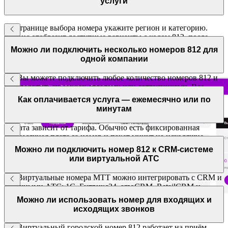
услуги
На странице выбора номера укажите регион и категорию.
Сервис отобразит доступные варианты с кодом 812, после
чего вы сможете подтвердить выбор и оплатить услугу.
Можно ли подключить несколько номеров 812 для
одной компании
Да. Вы можете подключить любое количество номеров 812 и
распределить их между отделами или сотрудниками. Все
линии объединяются в облачную АТС и управляются
Как оплачивается услуга — ежемесячно или по
централизованно.
минутам
Оплата зависит от тарифа. Обычно есть фиксированная
ежемесячная плата за номер и пакет минут на исходящие
звонки. При превышении пакета применяется поминутная
Можно ли подключить номер 812 к CRM-системе
тарификация. Управлять тарифом и отслеживать расходы
или виртуальной АТС
можно в личном кабинете.
Да. Виртуальные номера МТТ можно интегрировать с CRM и
облачными АТС: 1С, Битрикс24, amoCRM, RetailCRM и
другими. Вы будете автоматически фиксировать звонки,
Можно ли использовать номер для входящих и
обновлять карточки клиентов и анализировать
исходящих звонков
эффективность.
Да. Виртуальный городской номер 812 работает на приём