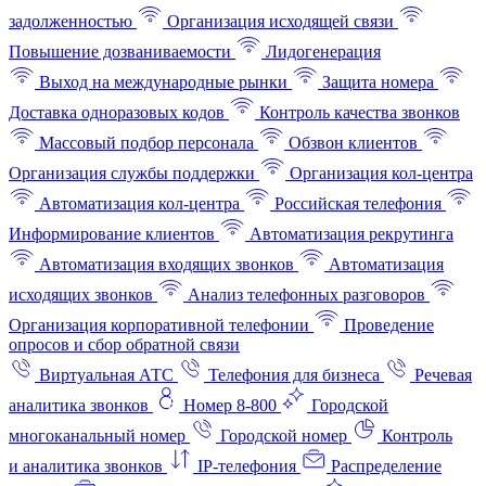
задолженностью
Организация исходящей связи
Повышение дозваниваемости
Лидогенерация
Выход на международные рынки
Защита номера
Доставка одноразовых кодов
Контроль качества звонков
Массовый подбор персонала
Обзвон клиентов
Организация службы поддержки
Организация кол-центра
Автоматизация кол-центра
Российская телефония
Информирование клиентов
Автоматизация рекрутинга
Автоматизация входящих звонков
Автоматизация
исходящих звонков
Анализ телефонных разговоров
Организация корпоративной телефонии
Проведение
опросов и сбор обратной связи
Виртуальная АТС
Телефония для бизнеса
Речевая
аналитика звонков
Номер 8-800
Городской
многоканальный номер
Городской номер
Контроль
и аналитика звонков
IP-телефония
Распределение