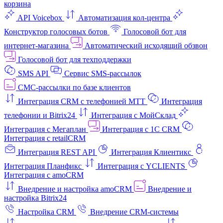
корзина
API Voicebox
Автоматизация кол‑центра
Конструктор голосовых ботов
Голосовой бот для
интернет‑магазина
Автоматический исходящий обзвон
Голосовой бот для техподдержки
SMS API
Сервис SMS-рассылок
СМС-рассылки по базе клиентов
Интеграция CRM с телефонией МТТ
Интеграция
телефонии и Bitrix24
Интеграция с МойСклад
Интеграция с Мегаплан
Интеграция с 1C CRM
Интеграция с retailCRM
Интеграция REST API
Интеграция Клиентикс
Интеграция Планфикс
Интеграция с YCLIENTS
Интеграция с amoCRM
Внедрение и настройка amoCRM
Внедрение и
настройка Bitrix24
Настройка CRM
Внедрение CRM-системы