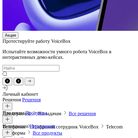
Акция
Протестируйте работу VoiceBox
Испытайте возможности умного робота VoiceBox в
интерактивных демо-кейсах.
Личный кабинет
Решения
Решения
Продукты
Продукты
Для отраслей
По задачам
Все решения
Интеграции
Интеграции
Телефония
Цифровой сотрудник VoiceBox
Telecom
платформа
Все продукты