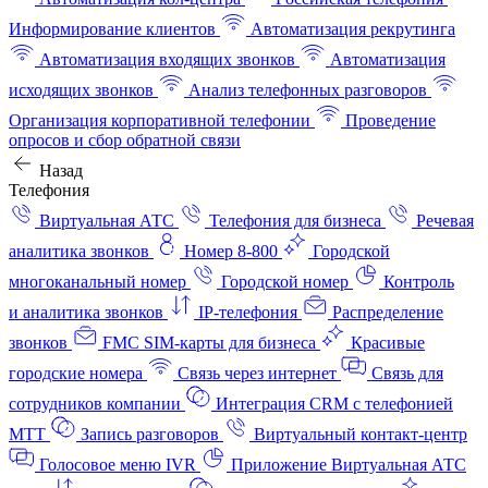
Информирование клиентов
Автоматизация рекрутинга
Автоматизация входящих звонков
Автоматизация
исходящих звонков
Анализ телефонных разговоров
Организация корпоративной телефонии
Проведение
опросов и сбор обратной связи
Назад
Телефония
Виртуальная АТС
Телефония для бизнеса
Речевая
аналитика звонков
Номер 8-800
Городской
многоканальный номер
Городской номер
Контроль
и аналитика звонков
IP-телефония
Распределение
звонков
FMC SIM-карты для бизнеса
Красивые
городские номера
Связь через интернет
Связь для
сотрудников компании
Интеграция CRM с телефонией
МТТ
Запись разговоров
Виртуальный контакт‑центр
Голосовое меню IVR
Приложение Виртуальная АТС