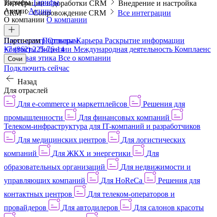
Тарифы
Тарифы
Интеграции и доработки CRM
Внедрение и настройка
Акции
Акции
CRM
Сопровождение CRM
Все интеграции
О компании
О компании
Пресс-центр
Партнерам
Партнерам
Отзывы
Карьера
Раскрытие информации
Контакты
+7 (862) 225-76-14
Лицензии
Международная деятельность
Комплаенс
и деловая этика
Все о компании
Сочи
Подключить сейчас
Назад
Для отраслей
Для e-commerce и маркетплейсов
Решения для
промышленности
Для финансовых компаний
Телеком-инфраструктура для IT-компаний и разработчиков
Для медицинских центров
Для логистических
компаний
Для ЖКХ и энергетики
Для
образовательных организаций
Для недвижимости и
управляющих компаний
Для HoReCa
Решения для
контактных центров
Для телеком-операторов и
провайдеров
Для автодилеров
Для салонов красоты