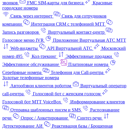
звонков
FMC SIM-карты для бизнеса
Красивые
городские номера
Связь через интернет
Связь для сотрудников
компании
Интеграция CRM с телефонией МТТ
Запись разговоров
Виртуальный контакт‑центр
Голосовое меню IVR
Приложение Виртуальная АТС МТТ
Web-виджеты
API Виртуальной АТС
Московский
номер 495
Кол-трекинг
Эффективные продажи
Эффективное обслуживание
Платиновые номера
Серебряные номера
Телефония для Call-центра
Золотые телефонные номера
Автообзвон клиентов роботом
Виртуальный оператор
call-центра
Голосовой бот с женским голосом
Голосовой бот МТТ VoiceBox
Информирование клиентов
Отправка шаблонных писем и SMS
Распознавание
речи
Опрос / Анкетирование
Синтез речи
Детектирование АИ
Реактивация базы / Брошенная