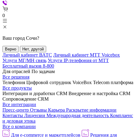
0
Ваш город
Сочи
?
Верно
Нет, другой
Личный кабинет ВАТС
Личный кабинет МТТ Voicebox
Услуги МГ/МН связь
Услуги IP-телефония от МТТ
Бесплатный вызов 8-800
Для отраслей
По задачам
Все решения
Телефония
Цифровой сотрудник VoiceBox
Telecom платформа
Все продукты
Интеграции и доработки CRM
Внедрение и настройка CRM
Сопровождение CRM
Все интеграции
Пресс-центр
Отзывы
Карьера
Раскрытие информации
Контакты
Лицензии
Международная деятельность
Комплаенс
и деловая этика
Все о компании
Для e-commerce и маркетплейсов
Решения для