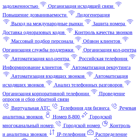
задолженностью
Организация исходящей связи
Повышение дозваниваемости
Лидогенерация
Выход на международные рынки
Защита номера
Доставка одноразовых кодов
Контроль качества звонков
Массовый подбор персонала
Обзвон клиентов
Организация службы поддержки
Организация кол-центра
Автоматизация кол-центра
Российская телефония
Информирование клиентов
Автоматизация рекрутинга
Автоматизация входящих звонков
Автоматизация
исходящих звонков
Анализ телефонных разговоров
Организация корпоративной телефонии
Проведение
опросов и сбор обратной связи
Виртуальная АТС
Телефония для бизнеса
Речевая
аналитика звонков
Номер 8-800
Городской
многоканальный номер
Городской номер
Контроль
и аналитика звонков
IP-телефония
Распределение