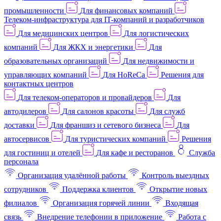
промышленности
Для финансовых компаний
Телеком-инфраструктура для IT-компаний и разработчиков
Для медицинских центров
Для логистических
компаний
Для ЖКХ и энергетики
Для
образовательных организаций
Для недвижимости и
управляющих компаний
Для HoReCa
Решения для
контактных центров
Для телеком-операторов и провайдеров
Для
автодилеров
Для салонов красоты
Для служб
доставки
Для франшиз и сетевого бизнеса
Для
автосервисов
Для туристических компаний
Решения
для гостиниц и отелей
Для кафе и ресторанов
Служба
персонала
Организация удалённой работы
Контроль выездных
сотрудников
Поддержка клиентов
Открытие новых
филиалов
Организация горячей линии
Входящая
связь
Внедрение телефонии в приложение
Работа с