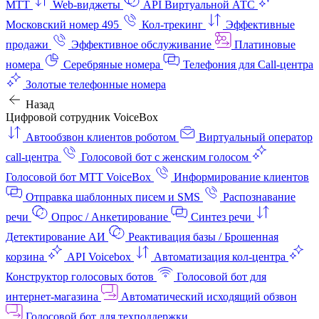
МТТ
Web-виджеты
API Виртуальной АТС
Московский номер 495
Кол-трекинг
Эффективные
продажи
Эффективное обслуживание
Платиновые
номера
Серебряные номера
Телефония для Call-центра
Золотые телефонные номера
Назад
Цифровой сотрудник VoiceBox
Автообзвон клиентов роботом
Виртуальный оператор
call-центра
Голосовой бот с женским голосом
Голосовой бот МТТ VoiceBox
Информирование клиентов
Отправка шаблонных писем и SMS
Распознавание
речи
Опрос / Анкетирование
Синтез речи
Детектирование АИ
Реактивация базы / Брошенная
корзина
API Voicebox
Автоматизация кол‑центра
Конструктор голосовых ботов
Голосовой бот для
интернет‑магазина
Автоматический исходящий обзвон
Голосовой бот для техподдержки