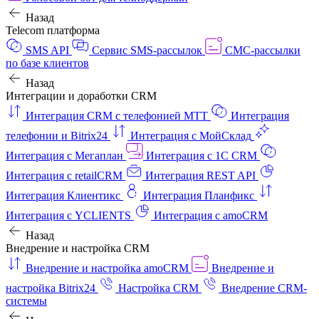
Назад
Telecom платформа
SMS API
Сервис SMS-рассылок
СМС-рассылки
по базе клиентов
Назад
Интеграции и доработки CRM
Интеграция CRM с телефонией МТТ
Интеграция
телефонии и Bitrix24
Интеграция с МойСклад
Интеграция с Мегаплан
Интеграция с 1C CRM
Интеграция с retailCRM
Интеграция REST API
Интеграция Клиентикс
Интеграция Планфикс
Интеграция с YCLIENTS
Интеграция с amoCRM
Назад
Внедрение и настройка CRM
Внедрение и настройка amoCRM
Внедрение и
настройка Bitrix24
Настройка CRM
Внедрение CRM-
системы