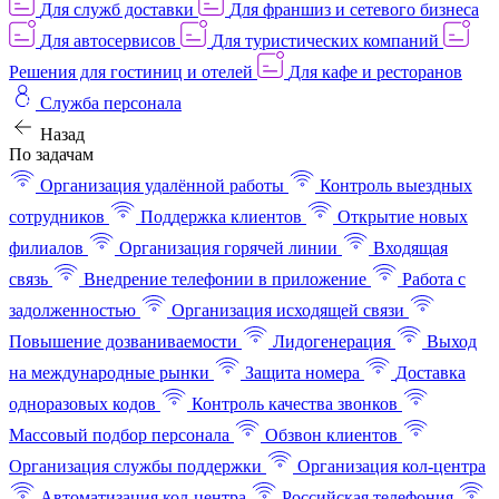
Для служб доставки
Для франшиз и сетевого бизнеса
Для автосервисов
Для туристических компаний
Решения для гостиниц и отелей
Для кафе и ресторанов
Служба персонала
Назад
По задачам
Организация удалённой работы
Контроль выездных
сотрудников
Поддержка клиентов
Открытие новых
филиалов
Организация горячей линии
Входящая
связь
Внедрение телефонии в приложение
Работа с
задолженностью
Организация исходящей связи
Повышение дозваниваемости
Лидогенерация
Выход
на международные рынки
Защита номера
Доставка
одноразовых кодов
Контроль качества звонков
Массовый подбор персонала
Обзвон клиентов
Организация службы поддержки
Организация кол-центра
Автоматизация кол-центра
Российская телефония